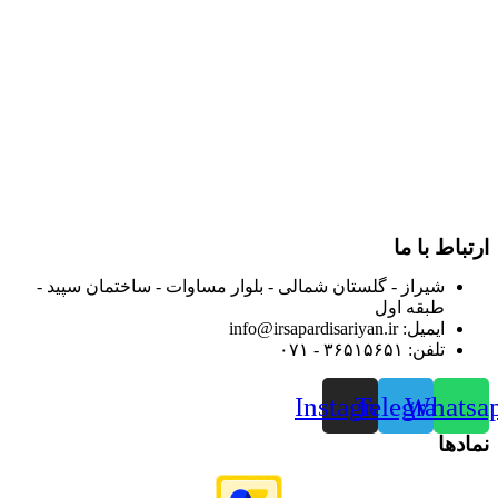
در سال ۱۳۸۳ با نام گروه ایران پخش فعالیت خود را در زمینه تامین
و توزیع کالاهای بهداشتی درمانی و ساپورت های ارتوپدی مابین
داروخانه هاو فروشگاه‌های کالای پزشکی سطح شهر شیراز آغاز و
در سالهای بعد محدوده فعالیت خود را به اکثر شهرهای استان
فارس گسترده کرد.
از ابتدای سال ۱۴۰۰ جهت ارائه خدمات و فروش محصولات خود به
مصرف کنندگان ارجمند بصورت غیرحضوری اقدام به راه اندازی
فروشگاه اینترنتی خود کرده و با امید به ارائه هرچه بهتر خدمات خود
و جلب رضایت بیش از پیش به هموطنان عزیز از این طریق اقدام
نموده است.
ارتباط با ما
شیراز - گلستان شمالی - بلوار مساوات - ساختمان سپید -
طبقه اول
ایمیل: info@irsapardisariyan.ir
تلفن: ۳۶۵۱۵۶۵۱ - ۰۷۱
Instagram
Telegram
Whatsa
نمادها