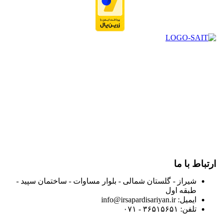
در سال ۱۳۸۳ با نام گروه ایران پخش فعالیت خود را در زمینه تامین
و توزیع کالاهای بهداشتی درمانی و ساپورت های ارتوپدی مابین
داروخانه هاو فروشگاه‌های کالای پزشکی سطح شهر شیراز آغاز و
در سالهای بعد محدوده فعالیت خود را به اکثر شهرهای استان
فارس گسترده کرد.
از ابتدای سال ۱۴۰۰ جهت ارائه خدمات و فروش محصولات خود به
مصرف کنندگان ارجمند بصورت غیرحضوری اقدام به راه اندازی
فروشگاه اینترنتی خود کرده و با امید به ارائه هرچه بهتر خدمات خود
و جلب رضایت بیش از پیش به هموطنان عزیز از این طریق اقدام
نموده است.
ارتباط با ما
شیراز - گلستان شمالی - بلوار مساوات - ساختمان سپید -
طبقه اول
ایمیل: info@irsapardisariyan.ir
تلفن: ۳۶۵۱۵۶۵۱ - ۰۷۱