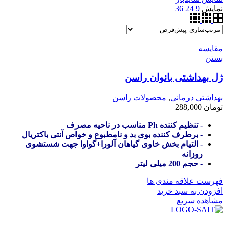
نمایش
9
24
36
مقایسه
بستن
ژل بهداشتی بانوان راسن
بهداشتی درمانی
,
محصولات راسن
تومان
288,000
- تنظیم کننده Ph مناسب در ناحیه مصرف
- برطرف کننده بوی بد و نامطبوع و خواص آنتی باکتریال
- التیام بخش خاوی گیاهان آلورا+گواوا جهت شستشوی
روزانه
- حجم 200 میلی لیتر
فهرست علاقه مندی ها
افزودن به سبد خرید
مشاهده سریع