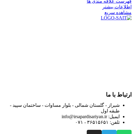
فهرست علاقه مندی ها
اطلاعات بیشتر
مشاهده سریع
در سال ۱۳۸۳ با نام گروه ایران پخش فعالیت خود را در زمینه تامین
و توزیع کالاهای بهداشتی درمانی و ساپورت های ارتوپدی مابین
داروخانه هاو فروشگاه‌های کالای پزشکی سطح شهر شیراز آغاز و
در سالهای بعد محدوده فعالیت خود را به اکثر شهرهای استان
فارس گسترده کرد.
از ابتدای سال ۱۴۰۰ جهت ارائه خدمات و فروش محصولات خود به
مصرف کنندگان ارجمند بصورت غیرحضوری اقدام به راه اندازی
فروشگاه اینترنتی خود کرده و با امید به ارائه هرچه بهتر خدمات خود
و جلب رضایت بیش از پیش به هموطنان عزیز از این طریق اقدام
نموده است.
ارتباط با ما
شیراز - گلستان شمالی - بلوار مساوات - ساختمان سپید -
طبقه اول
ایمیل: info@irsapardisariyan.ir
تلفن: ۳۶۵۱۵۶۵۱ - ۰۷۱