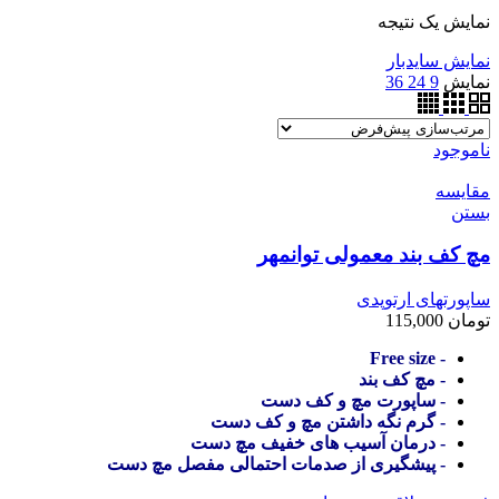
نمایش یک نتیجه
نمایش سایدبار
نمایش
9
24
36
ناموجود
مقایسه
بستن
مچ کف بند معمولی توانمهر
ساپورتهای ارتوپدی
تومان
115,000
- Free size
- مچ کف بند
- ساپورت مچ و کف دست
- گرم نگه داشتن مچ و کف دست
- درمان آسیب های خفیف مچ دست
- پیشگیری از صدمات احتمالی مفصل مچ دست