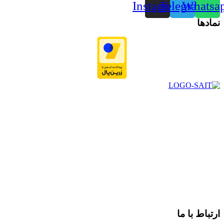
Instagram
Telegram
Whatsa
نمادها
در سال ۱۳۸۳ با نام گروه ایران پخش فعالیت خود را در زمینه تامین
و توزیع کالاهای بهداشتی درمانی و ساپورت های ارتوپدی مابین
داروخانه هاو فروشگاه‌های کالای پزشکی سطح شهر شیراز آغاز و
در سالهای بعد محدوده فعالیت خود را به اکثر شهرهای استان
فارس گسترده کرد.
از ابتدای سال ۱۴۰۰ جهت ارائه خدمات و فروش محصولات خود به
مصرف کنندگان ارجمند بصورت غیرحضوری اقدام به راه اندازی
فروشگاه اینترنتی خود کرده و با امید به ارائه هرچه بهتر خدمات خود
و جلب رضایت بیش از پیش به هموطنان عزیز از این طریق اقدام
نموده است.
ارتباط با ما