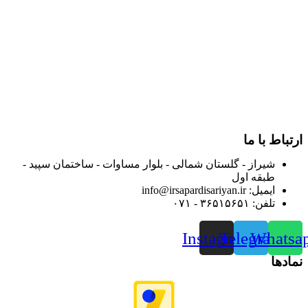
و توزیع کالاهای بهداشتی درمانی و ساپورت های ارتوپدی مابین
داروخانه هاو فروشگاه‌های کالای پزشکی سطح شهر شیراز آغاز و
در سالهای بعد محدوده فعالیت خود را به اکثر شهرهای استان
فارس گسترده کرد.
از ابتدای سال ۱۴۰۰ جهت ارائه خدمات و فروش محصولات خود به
مصرف کنندگان ارجمند بصورت غیرحضوری اقدام به راه اندازی
فروشگاه اینترنتی خود کرده و با امید به ارائه هرچه بهتر خدمات خود
و جلب رضایت بیش از پیش به هموطنان عزیز از این طریق اقدام
نموده است.
ارتباط با ما
شیراز - گلستان شمالی - بلوار مساوات - ساختمان سپید -
طبقه اول
ایمیل: info@irsapardisariyan.ir
تلفن: ۳۶۵۱۵۶۵۱ - ۰۷۱
Instagram
Telegram
Whatsa
نمادها