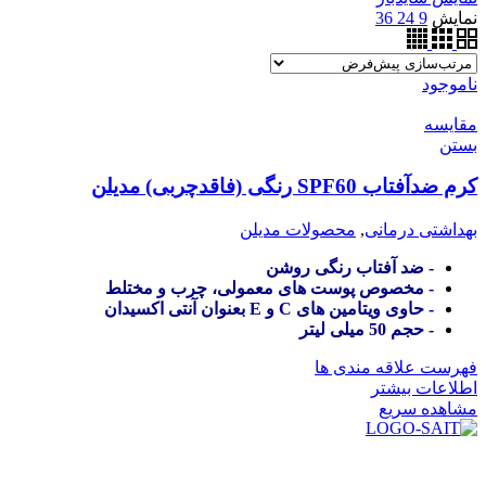
نمایش
9
24
36
ناموجود
مقایسه
بستن
کرم ضدآفتاب SPF60 رنگی (فاقدچربی) مدیلن
بهداشتی درمانی
,
محصولات مدیلن
- ضد آفتاب رنگی روشن
- مخصوص پوست های معمولی، چرب و مختلط
- حاوی ویتامین های C و E بعنوان آنتی اکسیدان
- حجم 50 میلی لیتر
فهرست علاقه مندی ها
اطلاعات بیشتر
مشاهده سریع
در سال ۱۳۸۳ با نام گروه ایران پخش فعالیت خود را در زمینه تامین