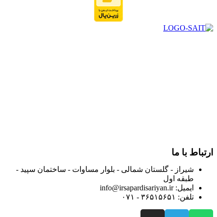
در سال ۱۳۸۳ با نام گروه ایران پخش فعالیت خود را در زمینه تامین
و توزیع کالاهای بهداشتی درمانی و ساپورت های ارتوپدی مابین
داروخانه هاو فروشگاه‌های کالای پزشکی سطح شهر شیراز آغاز و
در سالهای بعد محدوده فعالیت خود را به اکثر شهرهای استان
فارس گسترده کرد.
از ابتدای سال ۱۴۰۰ جهت ارائه خدمات و فروش محصولات خود به
مصرف کنندگان ارجمند بصورت غیرحضوری اقدام به راه اندازی
فروشگاه اینترنتی خود کرده و با امید به ارائه هرچه بهتر خدمات خود
و جلب رضایت بیش از پیش به هموطنان عزیز از این طریق اقدام
نموده است.
ارتباط با ما
شیراز - گلستان شمالی - بلوار مساوات - ساختمان سپید -
طبقه اول
ایمیل: info@irsapardisariyan.ir
تلفن: ۳۶۵۱۵۶۵۱ - ۰۷۱