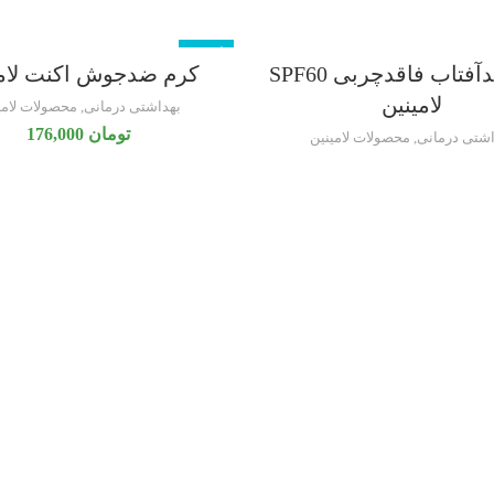
ناموجود
کرم ضدآفتاب فاقدچربی SPF60
کرم ضدجوش اکنت لامی
لامینین
بهداشتی درمانی
,
محصولات لامی
تومان
176,000
اشتی درمانی
,
محصولات لامینین