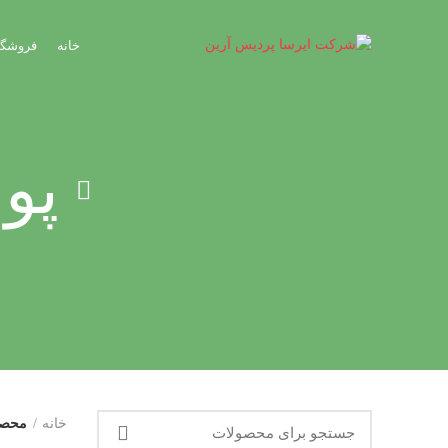
خانه
فروشگا
پو
خانه
محصو