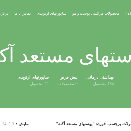
ه
محصولات مراقبتی پوست و مو
ساپورتهای ارتوپدی
تماس با ما
درباره
ستهای مستعد آکن
بهداشتی درمانی
پیش فرض
ساپورتهای ارتوپدی
184 محصول
0 محصولات
11 محصول
لات برچسب خورده “پوستهای مستعد آکنه”
نمایش
9
24