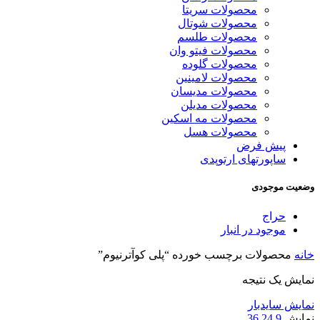
محصولات سریتا
محصولات شوتال
محصولات طلسم
محصولات فیتو وان
محصولات گلوده
محصولات لامینین
محصولات مدیسان
محصولات مدیلن
محصولات مه اسکین
محصولات هسل
پیش فرض
ساپورتهای ارتوپدی
وضعیت موجودی
حراج
موجود در انبار
خانه
محصولات برچسب خورده “پلی کوآترنیوم”
نمایش یک نتیجه
نمایش سایدبار
نمایش
9
24
36