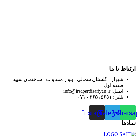
در سال ۱۳۸۳ با نام گروه ایران پخش فعالیت خود را در زمینه تامین
و توزیع کالاهای بهداشتی درمانی و ساپورت های ارتوپدی مابین
داروخانه هاو فروشگاه‌های کالای پزشکی سطح شهر شیراز آغاز و
در سالهای بعد محدوده فعالیت خود را به اکثر شهرهای استان
فارس گسترده کرد.
از ابتدای سال ۱۴۰۰ جهت ارائه خدمات و فروش محصولات خود به
مصرف کنندگان ارجمند بصورت غیرحضوری اقدام به راه اندازی
فروشگاه اینترنتی خود کرده و با امید به ارائه هرچه بهتر خدمات خود
و جلب رضایت بیش از پیش به هموطنان عزیز از این طریق اقدام
نموده است.
ارتباط با ما
شیراز - گلستان شمالی - بلوار مساوات - ساختمان سپید -
طبقه اول
ایمیل: info@irsapardisariyan.ir
تلفن: ۳۶۵۱۵۶۵۱ - ۰۷۱
Instagram
Telegram
Whatsa
نمادها