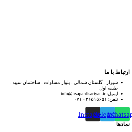
در سال ۱۳۸۳ با نام گروه ایران پخش فعالیت خود را در زمینه تامین
و توزیع کالاهای بهداشتی درمانی و ساپورت های ارتوپدی مابین
داروخانه هاو فروشگاه‌های کالای پزشکی سطح شهر شیراز آغاز و
در سالهای بعد محدوده فعالیت خود را به اکثر شهرهای استان
فارس گسترده کرد.
از ابتدای سال ۱۴۰۰ جهت ارائه خدمات و فروش محصولات خود به
مصرف کنندگان ارجمند بصورت غیرحضوری اقدام به راه اندازی
فروشگاه اینترنتی خود کرده و با امید به ارائه هرچه بهتر خدمات خود
و جلب رضایت بیش از پیش به هموطنان عزیز از این طریق اقدام
نموده است.
ارتباط با ما
شیراز - گلستان شمالی - بلوار مساوات - ساختمان سپید -
طبقه اول
ایمیل: info@irsapardisariyan.ir
تلفن: ۳۶۵۱۵۶۵۱ - ۰۷۱
Instagram
Telegram
Whatsa
نمادها