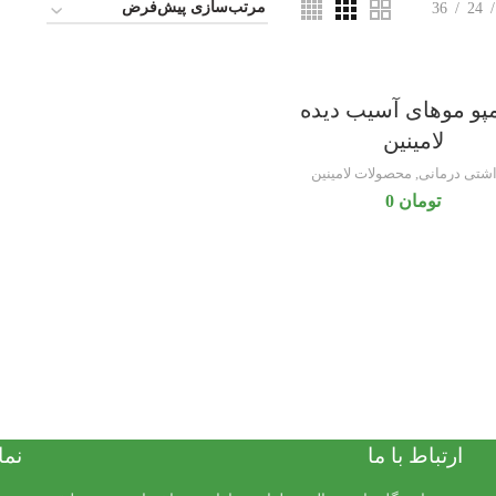
36
24
پو موهای آسیب دیده
لامینین
اشتی درمانی
,
محصولات لامینین
تومان
0
ارتباط با ما
نما