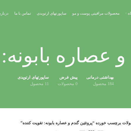
ه
محصولات مراقبتی پوست و مو
ساپورتهای ارتوپدی
تماس با ما
درباره
و عصاره بابونه:
بهداشتی درمانی
پیش فرض
ساپورتهای ارتوپدی
184 محصول
0 محصولات
11 محصول
ات برچسب خورده “پروتئین گندم و عصاره بابونه: تقویت کننده”