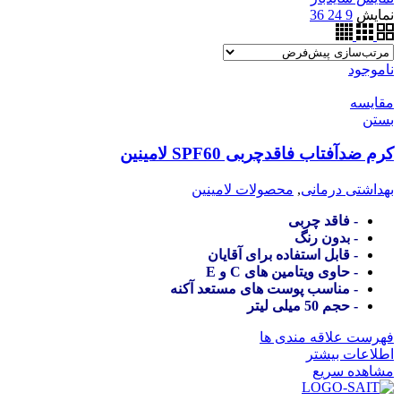
نمایش
9
24
36
ناموجود
مقایسه
بستن
کرم ضدآفتاب فاقدچربی SPF60 لامینین
بهداشتی درمانی
,
محصولات لامینین
- فاقد چربی
- بدون رنگ
- قابل استفاده برای آقایان
- حاوی ویتامین های C و E
- مناسب پوست های مستعد آکنه
- حجم 50 میلی لیتر
فهرست علاقه مندی ها
اطلاعات بیشتر
مشاهده سریع