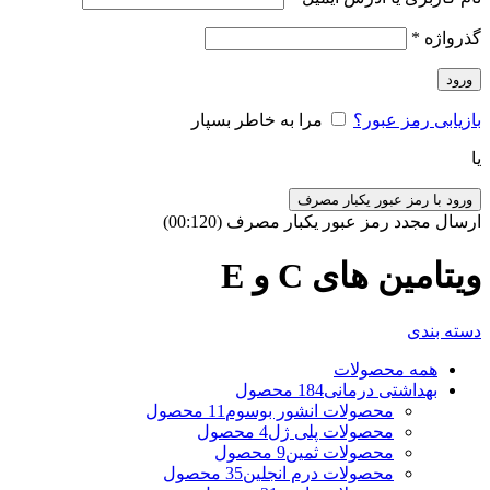
گذرواژه
*
ورود
بازیابی رمز عبور؟
مرا به خاطر بسپار
یا
ورود با رمز عبور یکبار مصرف
ارسال مجدد رمز عبور یکبار مصرف
(00:
120
)
ویتامین های C و E
دسته بندی
همه
محصولات
بهداشتی درمانی
184 محصول
محصولات انشور بوسوم
11 محصول
محصولات پلی ژل
4 محصول
محصولات ثمین
9 محصول
محصولات درم انجلین
35 محصول