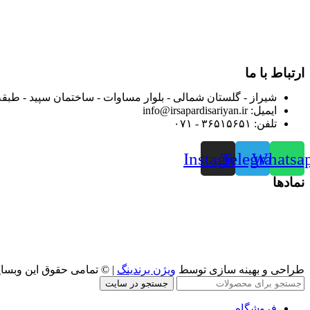
بعد محدوده فعالیت خود را به اکثر شهرهای استان فارس گسترده کرد
از ابتدای سال ۱۴۰۰ جهت ارائه خدمات و فروش محصولا
رضایت بیش از پیش به هموطنان عزیز از این طریق اقدام نموده است
ارتباط با ما
شیراز - گلستان شمالی - بلوار مساوات - ساختمان سپید - طبقه
ایمیل: info@irsapardisariyan.ir
تلفن: ۳۶۵۱۵۶۵۱ - ۰۷۱
Instagram
Telegram
Whatsa
نمادها
طراحی و بهینه سازی توسط
ویژن برندینگ
| © تمامی حقوق این وبسا
جستجو در سایت
فروشگاه