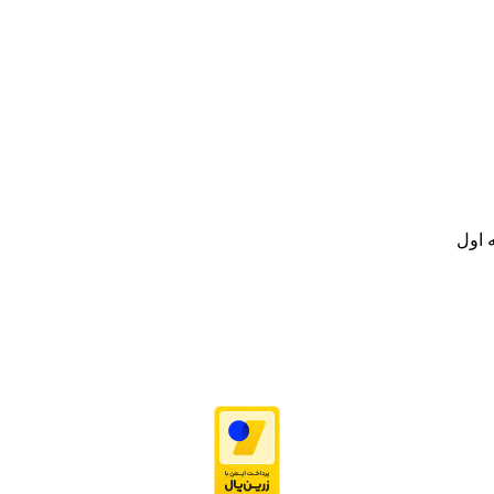
نه تامین و توزیع کالاهای بهداشتی درمانی و ساپورت های ارتوپدی مابین د
.
ت خود به مصرف کنندگان ارجمند بصورت غیرحضوری اقدام به راه اندازی فروشگ
.
 اول