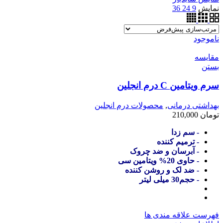
نمایش
9
24
36
ناموجود
مقایسه
بستن
سرم ویتامین C درم انجلین
بهداشتی درمانی
,
محصولات درم انجلین
تومان
210,000
- سم زدا
- ترمیم کننده
- آبرسان و ضد چروک
- حاوی 20% ویتامین سی
- ضد لک و روشن کننده
- حجم30 میلی لیتر
فهرست علاقه مندی ها