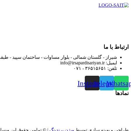
در سال ۱۳۸۳ با نام گروه ایران پخش فعالیت خود را در زمی
بعد محدوده فعالیت خود را به اکثر شهرهای استان فارس گسترده کرد
از ابتدای سال ۱۴۰۰ جهت ارائه خدمات و فروش محصولا
رضایت بیش از پیش به هموطنان عزیز از این طریق اقدام نموده است
ارتباط با ما
شیراز - گلستان شمالی - بلوار مساوات - ساختمان سپید - طبقه
ایمیل: info@irsapardisariyan.ir
تلفن: ۳۶۵۱۵۶۵۱ - ۰۷۱
Instagram
Telegram
Whatsa
نمادها
طراحی و بهینه سازی توسط
ویژن برندینگ
| © تمامی حقوق این وبسا