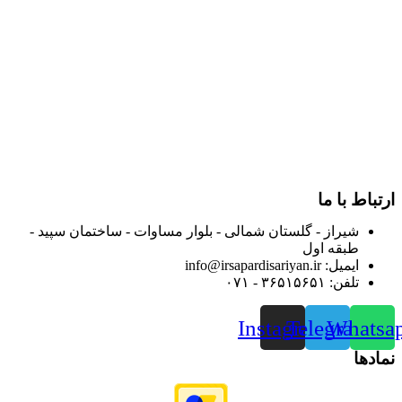
در سال ۱۳۸۳ با نام گروه ایران پخش فعالیت خود را در زمینه تامین
و توزیع کالاهای بهداشتی درمانی و ساپورت های ارتوپدی مابین
داروخانه هاو فروشگاه‌های کالای پزشکی سطح شهر شیراز آغاز و
در سالهای بعد محدوده فعالیت خود را به اکثر شهرهای استان
فارس گسترده کرد.
از ابتدای سال ۱۴۰۰ جهت ارائه خدمات و فروش محصولات خود به
مصرف کنندگان ارجمند بصورت غیرحضوری اقدام به راه اندازی
فروشگاه اینترنتی خود کرده و با امید به ارائه هرچه بهتر خدمات خود
و جلب رضایت بیش از پیش به هموطنان عزیز از این طریق اقدام
نموده است.
ارتباط با ما
شیراز - گلستان شمالی - بلوار مساوات - ساختمان سپید -
طبقه اول
ایمیل: info@irsapardisariyan.ir
تلفن: ۳۶۵۱۵۶۵۱ - ۰۷۱
Instagram
Telegram
Whatsa
نمادها