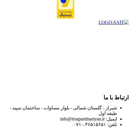
در سال ۱۳۸۳ با نام گروه ایران پخش فعالیت خود را در زمینه تامین
و توزیع کالاهای بهداشتی درمانی و ساپورت های ارتوپدی مابین
داروخانه هاو فروشگاه‌های کالای پزشکی سطح شهر شیراز آغاز و
در سالهای بعد محدوده فعالیت خود را به اکثر شهرهای استان
فارس گسترده کرد.
از ابتدای سال ۱۴۰۰ جهت ارائه خدمات و فروش محصولات خود به
مصرف کنندگان ارجمند بصورت غیرحضوری اقدام به راه اندازی
فروشگاه اینترنتی خود کرده و با امید به ارائه هرچه بهتر خدمات خود
و جلب رضایت بیش از پیش به هموطنان عزیز از این طریق اقدام
نموده است.
ارتباط با ما
شیراز - گلستان شمالی - بلوار مساوات - ساختمان سپید -
طبقه اول
ایمیل: info@irsapardisariyan.ir
تلفن: ۳۶۵۱۵۶۵۱ - ۰۷۱