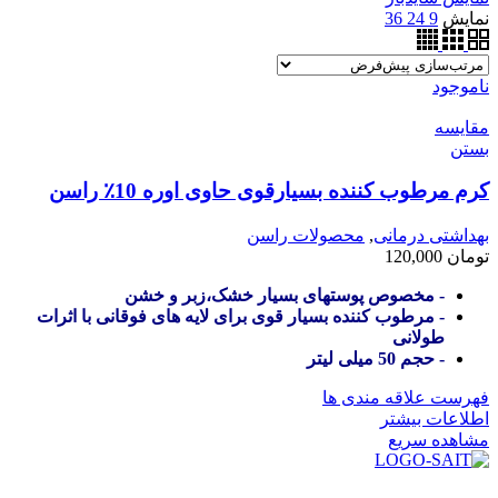
نمایش
9
24
36
ناموجود
مقایسه
بستن
کرم مرطوب کننده بسیارقوی حاوی اوره 10٪ راسن
بهداشتی درمانی
,
محصولات راسن
تومان
120,000
- مخصوص پوستهای بسیار خشک،زبر و خشن
- مرطوب کننده بسیار قوی برای لایه های فوقانی با اثرات
طولانی
- حجم 50 میلی لیتر
فهرست علاقه مندی ها
اطلاعات بیشتر
مشاهده سریع