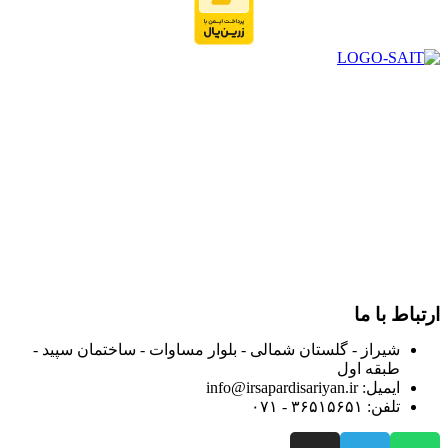
در سال ۱۳۸۳ با نام گروه ایران پخش فعالیت خود را در زمینه تامین
و توزیع کالاهای بهداشتی درمانی و ساپورت های ارتوپدی مابین
داروخانه هاو فروشگاه‌های کالای پزشکی سطح شهر شیراز آغاز و
در سالهای بعد محدوده فعالیت خود را به اکثر شهرهای استان
فارس گسترده کرد.
از ابتدای سال ۱۴۰۰ جهت ارائه خدمات و فروش محصولات خود به
مصرف کنندگان ارجمند بصورت غیرحضوری اقدام به راه اندازی
فروشگاه اینترنتی خود کرده و با امید به ارائه هرچه بهتر خدمات خود
و جلب رضایت بیش از پیش به هموطنان عزیز از این طریق اقدام
نموده است.
ارتباط با ما
شیراز - گلستان شمالی - بلوار مساوات - ساختمان سپید -
طبقه اول
ایمیل: info@irsapardisariyan.ir
تلفن: ۳۶۵۱۵۶۵۱ - ۰۷۱