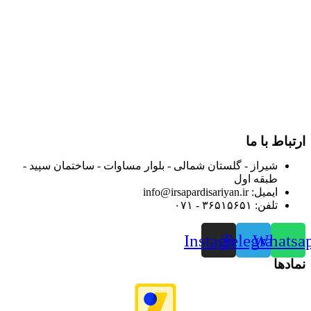
و توزیع کالاهای بهداشتی درمانی و ساپورت های ارتوپدی مابین
داروخانه هاو فروشگاه‌های کالای پزشکی سطح شهر شیراز آغاز و
در سالهای بعد محدوده فعالیت خود را به اکثر شهرهای استان
فارس گسترده کرد.
از ابتدای سال ۱۴۰۰ جهت ارائه خدمات و فروش محصولات خود به
مصرف کنندگان ارجمند بصورت غیرحضوری اقدام به راه اندازی
فروشگاه اینترنتی خود کرده و با امید به ارائه هرچه بهتر خدمات خود
و جلب رضایت بیش از پیش به هموطنان عزیز از این طریق اقدام
نموده است.
ارتباط با ما
شیراز - گلستان شمالی - بلوار مساوات - ساختمان سپید -
طبقه اول
ایمیل: info@irsapardisariyan.ir
تلفن: ۳۶۵۱۵۶۵۱ - ۰۷۱
Instagram
Telegram
Whatsa
نمادها