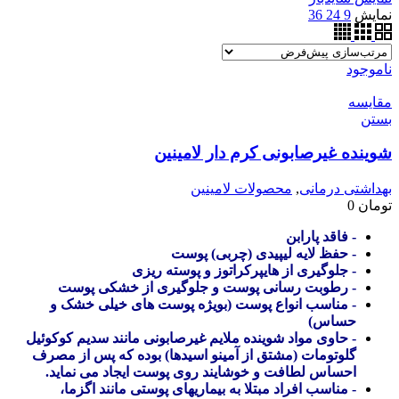
نمایش
9
24
36
ناموجود
مقایسه
بستن
شوینده غیرصابونی کرم دار لامینین
بهداشتی درمانی
,
محصولات لامینین
تومان
0
- فاقد پارابن
- حفظ لایه لیپیدی (چربی) پوست
- جلوگیری از هایپرکراتوز و پوسته ریزی
- رطوبت رسانی پوست و جلوگیری از خشکی پوست
- مناسب انواع پوست (بویژه پوست های خیلی خشک و
حساس)
- حاوی مواد شوینده ملایم غیرصابونی مانند سدیم کوکوئیل
گلوتومات (مشتق از آمینو اسیدها) بوده که پس از مصرف
احساس لطافت و خوشایند روی پوست ایجاد می نماید.
- مناسب افراد مبتلا به بیماریهای پوستی مانند اگزما،