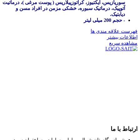
سوریازیس، ایکتیوز، کراتوزپیلاریس ( پوست مرغی )، درماتیت
آتوپیک، درماتیک سبوره، خشکی مزمن در افراد مسن و
دیابتیک.
- حجم 200 میلی لیتر
فهرست علاقه مندی ها
اطلاعات بیشتر
مشاهده سریع
در سال ۱۳۸۳ با نام گروه ایران پخش فعالیت خود را در زمینه تامین
و توزیع کالاهای بهداشتی درمانی و ساپورت های ارتوپدی مابین
داروخانه هاو فروشگاه‌های کالای پزشکی سطح شهر شیراز آغاز و
در سالهای بعد محدوده فعالیت خود را به اکثر شهرهای استان
فارس گسترده کرد.
از ابتدای سال ۱۴۰۰ جهت ارائه خدمات و فروش محصولات خود به
مصرف کنندگان ارجمند بصورت غیرحضوری اقدام به راه اندازی
فروشگاه اینترنتی خود کرده و با امید به ارائه هرچه بهتر خدمات خود
و جلب رضایت بیش از پیش به هموطنان عزیز از این طریق اقدام
نموده است.
ارتباط با ما
شیراز - گلستان شمالی - بلوار مساوات - ساختمان سپید -