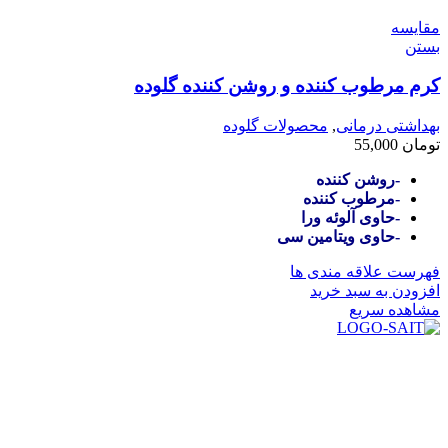
مقایسه
بستن
کرم مرطوب کننده و روشن کننده گلوده
بهداشتی درمانی
,
محصولات گلوده
تومان
55,000
-روشن کننده
-مرطوب کننده
-حاوی آلوئه ورا
-حاوی ویتامین سی
فهرست علاقه مندی ها
افزودن به سبد خرید
مشاهده سریع
در سال ۱۳۸۳ با نام گروه ایران پخش فعالیت خود را در زمی
بعد محدوده فعالیت خود را به اکثر شهرهای استان فارس گسترده کرد
از ابتدای سال ۱۴۰۰ جهت ارائه خدمات و فروش محصولا
رضایت بیش از پیش به هموطنان عزیز از این طریق اقدام نموده است