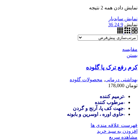
نمایش دادن همه 2 نتیجه
نمایش سایدبار
نمایش
9
24
36
مقایسه
بستن
کرم رفع ترک پا گلوده
بهداشتی درمانی
,
محصولات گلوده
تومان
178,000
-ترمیم کننده
-مرطوب کننده
-جهت کف پا، آرنج و گردن
-حاوی اوره ، اوسرین و بابونه
فهرست علاقه مندی ها
افزودن به سبد خرید
مشاهده سریع