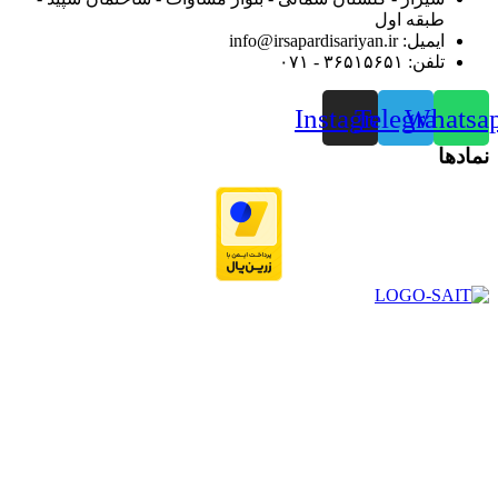
طبقه اول
ایمیل: info@irsapardisariyan.ir
تلفن: ۳۶۵۱۵۶۵۱ - ۰۷۱
Instagram
Telegram
Whatsa
نمادها
در سال ۱۳۸۳ با نام گروه ایران پخش فعالیت خود را در زمینه تامین
و توزیع کالاهای بهداشتی درمانی و ساپورت های ارتوپدی مابین
داروخانه هاو فروشگاه‌های کالای پزشکی سطح شهر شیراز آغاز و
در سالهای بعد محدوده فعالیت خود را به اکثر شهرهای استان
فارس گسترده کرد.
از ابتدای سال ۱۴۰۰ جهت ارائه خدمات و فروش محصولات خود به
مصرف کنندگان ارجمند بصورت غیرحضوری اقدام به راه اندازی