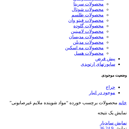
محصولات سریتا
محصولات شوتال
محصولات طلسم
محصولات فیتو وان
محصولات گلوده
محصولات لامینین
محصولات مدیسان
محصولات مدیلن
محصولات مه اسکین
محصولات هسل
پیش فرض
ساپورتهای ارتوپدی
وضعیت موجودی
حراج
موجود در انبار
خانه
محصولات برچسب خورده “مواد شوینده ملایم غیرصابونی”
نمایش یک نتیجه
نمایش سایدبار
نمایش
9
24
36