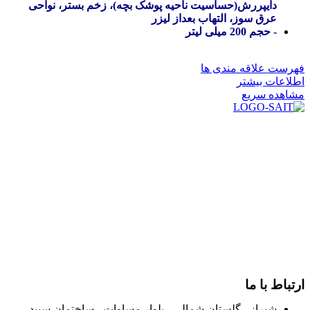
دایپررش(حساسیت ناحیه پوشک بچه)، زخم بستر، نواحی
عرق سوز، التهاب بعداز لیزر
- حجم 200 میلی لیتر
فهرست علاقه مندی ها
اطلاعات بیشتر
مشاهده سریع
در سال ۱۳۸۳ با نام گروه ایران پخش فعالیت خود را در زمینه تامین
و توزیع کالاهای بهداشتی درمانی و ساپورت های ارتوپدی مابین
داروخانه هاو فروشگاه‌های کالای پزشکی سطح شهر شیراز آغاز و
در سالهای بعد محدوده فعالیت خود را به اکثر شهرهای استان
فارس گسترده کرد.
از ابتدای سال ۱۴۰۰ جهت ارائه خدمات و فروش محصولات خود به
مصرف کنندگان ارجمند بصورت غیرحضوری اقدام به راه اندازی
فروشگاه اینترنتی خود کرده و با امید به ارائه هرچه بهتر خدمات خود
و جلب رضایت بیش از پیش به هموطنان عزیز از این طریق اقدام
نموده است.
ارتباط با ما
شیراز - گلستان شمالی - بلوار مساوات - ساختمان سپید -