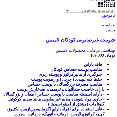
ناموجود
مقایسه
بستن
شوینده غیرصابونی کودکان لامینین
بهداشتی درمانی
,
محصولات لامینین
تومان
109,000
-
فاقد پارابن
-مناسب پوست حساس کودکان
-
جلوگیری از هایپرکراتوز و پوسته ریزی
-
حفظ لایه لیپیدی ( چربی ) و رطوبت پوست
-
مناسب مصرف بزرگسالان با پوست حساس
دارای خاصیت ضدالتهابی، ترمیمی، ضدخارش پوست
-
دارای اسیدیته مناسب با پوست حساس اطفال و بزرگسالان
-
حاوی مواد شوینده ملایم غیرصابونی مانند سدیم کوکوئیل
گلوتامات (مشتق از آمینو اسیدها )
-
قابل استفاده برای افراد دارای اگزما،پسوریازیس،ایکتیوز،
کهیر، کراتوزپیلاریس، درماتیت آتوپیک، درماتیت سبوره،