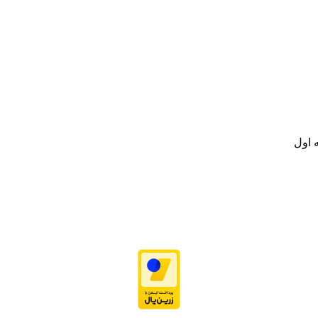
نه تامین و توزیع کالاهای بهداشتی درمانی و ساپورت های ارتوپدی مابین د
.
ت خود به مصرف کنندگان ارجمند بصورت غیرحضوری اقدام به راه اندازی فروشگ
.
 اول