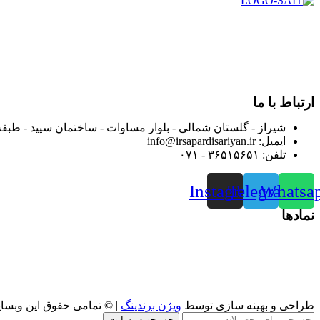
در سال ۱۳۸۳ با نام گروه ایران پخش فعالیت خود را در زمی
بعد محدوده فعالیت خود را به اکثر شهرهای استان فارس گسترده کرد
از ابتدای سال ۱۴۰۰ جهت ارائه خدمات و فروش محصولا
رضایت بیش از پیش به هموطنان عزیز از این طریق اقدام نموده است
ارتباط با ما
شیراز - گلستان شمالی - بلوار مساوات - ساختمان سپید - طبقه
ایمیل: info@irsapardisariyan.ir
تلفن: ۳۶۵۱۵۶۵۱ - ۰۷۱
Instagram
Telegram
Whatsa
نمادها
طراحی و بهینه سازی توسط
ویژن برندینگ
| © تمامی حقوق این وبسا
جستجو در سایت