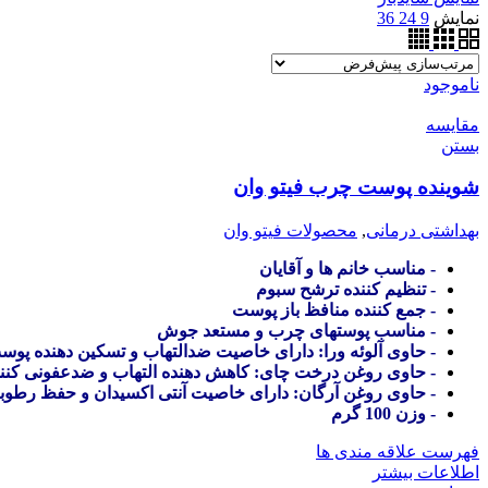
نمایش
9
24
36
ناموجود
مقایسه
بستن
شوینده پوست چرب فیتو وان
بهداشتی درمانی
,
محصولات فیتو وان
- مناسب خانم ها و آقایان
- تنظیم کننده ترشح سبوم
- جمع کننده منافظ باز پوست
- مناسب پوستهای چرب و مستعد جوش
- حاوی آلوئه ورا: دارای خاصیت ضدالتهاب و تسکین دهنده پوس
- حاوی روغن درخت چای: کاهش دهنده التهاب و ضدعفونی کنن
- حاوی روغن آرگان: دارای خاصیت آنتی اکسیدان و حفظ رطو
- وزن 100 گرم
فهرست علاقه مندی ها
اطلاعات بیشتر