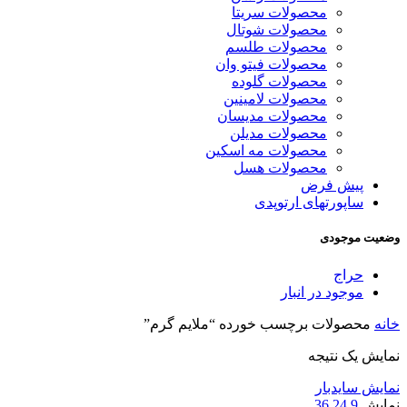
محصولات سریتا
محصولات شوتال
محصولات طلسم
محصولات فیتو وان
محصولات گلوده
محصولات لامینین
محصولات مدیسان
محصولات مدیلن
محصولات مه اسکین
محصولات هسل
پیش فرض
ساپورتهای ارتوپدی
وضعیت موجودی
حراج
موجود در انبار
خانه
محصولات برچسب خورده “ملایم گرم”
نمایش یک نتیجه
نمایش سایدبار
نمایش
9
24
36