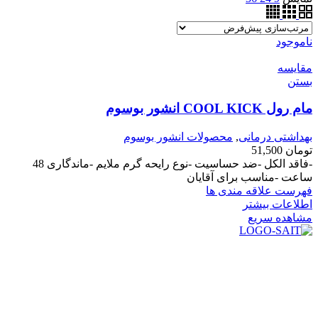
ناموجود
مقایسه
بستن
مام رول COOL KICK انشور بوسوم
بهداشتی درمانی
,
محصولات انشور بوسوم
تومان
51,500
-فاقد الکل -ضد حساسیت -نوع رایحه گرم ملایم -ماندگاری 48
ساعت -مناسب برای آقایان
فهرست علاقه مندی ها
اطلاعات بیشتر
مشاهده سریع
در سال ۱۳۸۳ با نام گروه ایران پخش فعالیت خود را در زمینه تامین
و توزیع کالاهای بهداشتی درمانی و ساپورت های ارتوپدی مابین
داروخانه هاو فروشگاه‌های کالای پزشکی سطح شهر شیراز آغاز و
در سالهای بعد محدوده فعالیت خود را به اکثر شهرهای استان
فارس گسترده کرد.