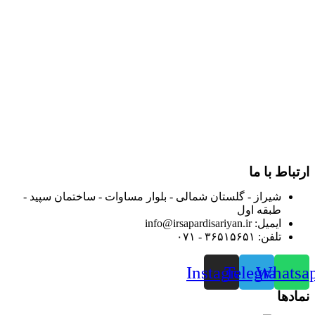
در سال ۱۳۸۳ با نام گروه ایران پخش فعالیت خود را در زمینه تامین
و توزیع کالاهای بهداشتی درمانی و ساپورت های ارتوپدی مابین
داروخانه هاو فروشگاه‌های کالای پزشکی سطح شهر شیراز آغاز و
در سالهای بعد محدوده فعالیت خود را به اکثر شهرهای استان
فارس گسترده کرد.
از ابتدای سال ۱۴۰۰ جهت ارائه خدمات و فروش محصولات خود به
مصرف کنندگان ارجمند بصورت غیرحضوری اقدام به راه اندازی
فروشگاه اینترنتی خود کرده و با امید به ارائه هرچه بهتر خدمات خود
و جلب رضایت بیش از پیش به هموطنان عزیز از این طریق اقدام
نموده است.
ارتباط با ما
شیراز - گلستان شمالی - بلوار مساوات - ساختمان سپید -
طبقه اول
ایمیل: info@irsapardisariyan.ir
تلفن: ۳۶۵۱۵۶۵۱ - ۰۷۱
Instagram
Telegram
Whatsa
نمادها