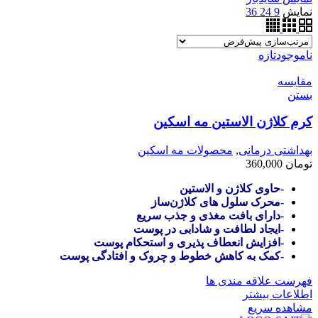
نمایش
9
24
36
ناموجود
تازه
مقایسه
بستن
کرم کلاژن الاستین مه اسکین
بهداشتی درمانی
,
محصولات مه اسکین
تومان
360,000
-حاوی کلاژن و الاستین
-محرک سلول های کلاژن‌ساز
-دارای بافت مغذی و جذب سریع
-ایجاد لطافت و شادابی در پوست
-افزایش انعطاف پذیری و استحکام پوست
-کمک به کاهش خطوط و چروک و افتادگی پوست
فهرست علاقه مندی ها
اطلاعات بیشتر
مشاهده سریع