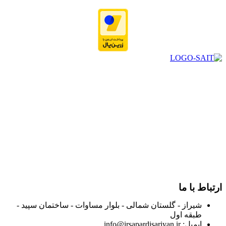
در سال ۱۳۸۳ با نام گروه ایران پخش فعالیت خود را در زمینه تامین
و توزیع کالاهای بهداشتی درمانی و ساپورت های ارتوپدی مابین
داروخانه هاو فروشگاه‌های کالای پزشکی سطح شهر شیراز آغاز و
در سالهای بعد محدوده فعالیت خود را به اکثر شهرهای استان
فارس گسترده کرد.
از ابتدای سال ۱۴۰۰ جهت ارائه خدمات و فروش محصولات خود به
مصرف کنندگان ارجمند بصورت غیرحضوری اقدام به راه اندازی
فروشگاه اینترنتی خود کرده و با امید به ارائه هرچه بهتر خدمات خود
و جلب رضایت بیش از پیش به هموطنان عزیز از این طریق اقدام
نموده است.
ارتباط با ما
شیراز - گلستان شمالی - بلوار مساوات - ساختمان سپید -
طبقه اول
ایمیل: info@irsapardisariyan.ir