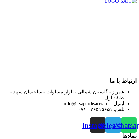
در سال ۱۳۸۳ با نام گروه ایران پخش فعالیت خود را در زمینه تامین
و توزیع کالاهای بهداشتی درمانی و ساپورت های ارتوپدی مابین
داروخانه هاو فروشگاه‌های کالای پزشکی سطح شهر شیراز آغاز و
در سالهای بعد محدوده فعالیت خود را به اکثر شهرهای استان
فارس گسترده کرد.
از ابتدای سال ۱۴۰۰ جهت ارائه خدمات و فروش محصولات خود به
مصرف کنندگان ارجمند بصورت غیرحضوری اقدام به راه اندازی
فروشگاه اینترنتی خود کرده و با امید به ارائه هرچه بهتر خدمات خود
و جلب رضایت بیش از پیش به هموطنان عزیز از این طریق اقدام
نموده است.
ارتباط با ما
شیراز - گلستان شمالی - بلوار مساوات - ساختمان سپید -
طبقه اول
ایمیل: info@irsapardisariyan.ir
تلفن: ۳۶۵۱۵۶۵۱ - ۰۷۱
Instagram
Telegram
Whatsa
نمادها