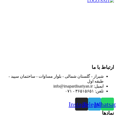
در سال ۱۳۸۳ با نام گروه ایران پخش فعالیت خود را در زمینه تامین
و توزیع کالاهای بهداشتی درمانی و ساپورت های ارتوپدی مابین
داروخانه هاو فروشگاه‌های کالای پزشکی سطح شهر شیراز آغاز و
در سالهای بعد محدوده فعالیت خود را به اکثر شهرهای استان
فارس گسترده کرد.
از ابتدای سال ۱۴۰۰ جهت ارائه خدمات و فروش محصولات خود به
مصرف کنندگان ارجمند بصورت غیرحضوری اقدام به راه اندازی
فروشگاه اینترنتی خود کرده و با امید به ارائه هرچه بهتر خدمات خود
و جلب رضایت بیش از پیش به هموطنان عزیز از این طریق اقدام
نموده است.
ارتباط با ما
شیراز - گلستان شمالی - بلوار مساوات - ساختمان سپید -
طبقه اول
ایمیل: info@irsapardisariyan.ir
تلفن: ۳۶۵۱۵۶۵۱ - ۰۷۱
Instagram
Telegram
Whatsa
نمادها