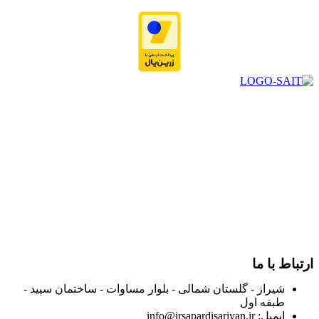
در سال ۱۳۸۳ با نام گروه ایران پخش فعالیت خود را در زمینه تامین
و توزیع کالاهای بهداشتی درمانی و ساپورت های ارتوپدی مابین
داروخانه هاو فروشگاه‌های کالای پزشکی سطح شهر شیراز آغاز و
در سالهای بعد محدوده فعالیت خود را به اکثر شهرهای استان
فارس گسترده کرد.
از ابتدای سال ۱۴۰۰ جهت ارائه خدمات و فروش محصولات خود به
مصرف کنندگان ارجمند بصورت غیرحضوری اقدام به راه اندازی
فروشگاه اینترنتی خود کرده و با امید به ارائه هرچه بهتر خدمات خود
و جلب رضایت بیش از پیش به هموطنان عزیز از این طریق اقدام
نموده است.
ارتباط با ما
شیراز - گلستان شمالی - بلوار مساوات - ساختمان سپید -
طبقه اول
ایمیل: info@irsapardisariyan.ir