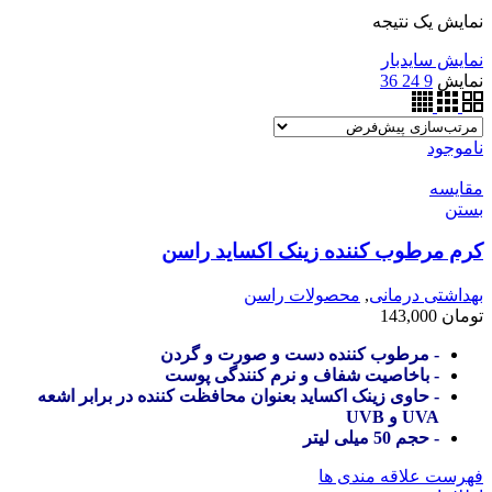
نمایش یک نتیجه
نمایش سایدبار
نمایش
9
24
36
ناموجود
مقایسه
بستن
کرم مرطوب کننده زینک اکساید راسن
بهداشتی درمانی
,
محصولات راسن
تومان
143,000
- مرطوب کننده دست و صورت و گردن
- باخاصیت شفاف و نرم کنندگی پوست
- حاوی زینک اکساید بعنوان محافظت کننده در برابر اشعه
UVA و UVB
- حجم 50 میلی لیتر
فهرست علاقه مندی ها