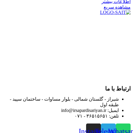
اطلاعات بیشتر
مشاهده سریع
در سال ۱۳۸۳ با نام گروه ایران پخش فعالیت خود را در زمینه تامین
و توزیع کالاهای بهداشتی درمانی و ساپورت های ارتوپدی مابین
داروخانه هاو فروشگاه‌های کالای پزشکی سطح شهر شیراز آغاز و
در سالهای بعد محدوده فعالیت خود را به اکثر شهرهای استان
فارس گسترده کرد.
از ابتدای سال ۱۴۰۰ جهت ارائه خدمات و فروش محصولات خود به
مصرف کنندگان ارجمند بصورت غیرحضوری اقدام به راه اندازی
فروشگاه اینترنتی خود کرده و با امید به ارائه هرچه بهتر خدمات خود
و جلب رضایت بیش از پیش به هموطنان عزیز از این طریق اقدام
نموده است.
ارتباط با ما
شیراز - گلستان شمالی - بلوار مساوات - ساختمان سپید -
طبقه اول
ایمیل: info@irsapardisariyan.ir
تلفن: ۳۶۵۱۵۶۵۱ - ۰۷۱
Instagram
Telegram
Whatsa