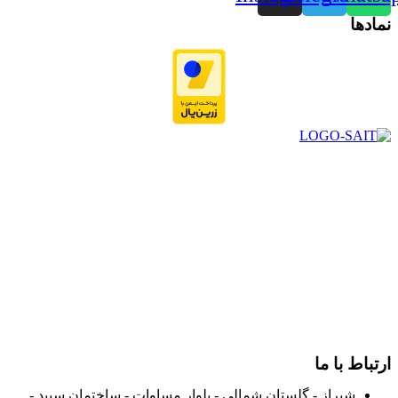
نمادها
در سال ۱۳۸۳ با نام گروه ایران پخش فعالیت خود را در زمینه تامین
و توزیع کالاهای بهداشتی درمانی و ساپورت های ارتوپدی مابین
داروخانه هاو فروشگاه‌های کالای پزشکی سطح شهر شیراز آغاز و
در سالهای بعد محدوده فعالیت خود را به اکثر شهرهای استان
فارس گسترده کرد.
از ابتدای سال ۱۴۰۰ جهت ارائه خدمات و فروش محصولات خود به
مصرف کنندگان ارجمند بصورت غیرحضوری اقدام به راه اندازی
فروشگاه اینترنتی خود کرده و با امید به ارائه هرچه بهتر خدمات خود
و جلب رضایت بیش از پیش به هموطنان عزیز از این طریق اقدام
نموده است.
ارتباط با ما
شیراز - گلستان شمالی - بلوار مساوات - ساختمان سپید -