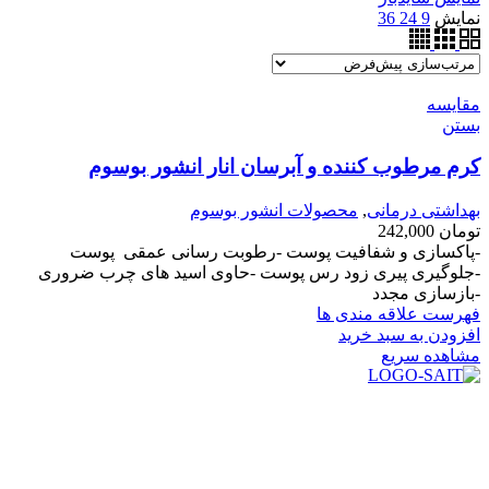
نمایش
9
24
36
مقایسه
بستن
کرم مرطوب کننده و آبرسان انار انشور بوسوم
بهداشتی درمانی
,
محصولات انشور بوسوم
تومان
242,000
-پاکسازی و شفافیت پوست -رطوبت رسانی عمقی پوست
-جلوگیری پیری زود رس پوست -حاوی اسید های چرب ضروری
-بازسازی مجدد
فهرست علاقه مندی ها
افزودن به سبد خرید
مشاهده سریع
در سال ۱۳۸۳ با نام گروه ایران پخش فعالیت خود را در زمینه تامین
و توزیع کالاهای بهداشتی درمانی و ساپورت های ارتوپدی مابین
داروخانه هاو فروشگاه‌های کالای پزشکی سطح شهر شیراز آغاز و
در سالهای بعد محدوده فعالیت خود را به اکثر شهرهای استان