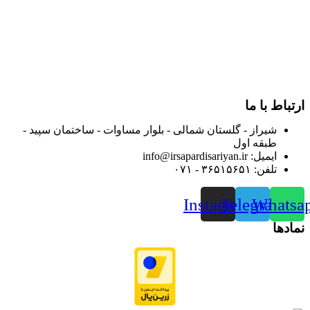
فارس گسترده کرد.
از ابتدای سال ۱۴۰۰ جهت ارائه خدمات و فروش محصولات خود به
مصرف کنندگان ارجمند بصورت غیرحضوری اقدام به راه اندازی
فروشگاه اینترنتی خود کرده و با امید به ارائه هرچه بهتر خدمات خود
و جلب رضایت بیش از پیش به هموطنان عزیز از این طریق اقدام
نموده است.
ارتباط با ما
شیراز - گلستان شمالی - بلوار مساوات - ساختمان سپید -
طبقه اول
ایمیل: info@irsapardisariyan.ir
تلفن: ۳۶۵۱۵۶۵۱ - ۰۷۱
Instagram
Telegram
Whatsa
نمادها