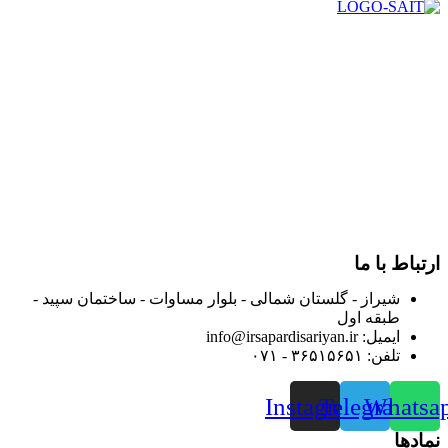
در سال ۱۳۸۳ با نام گروه ایران پخش فعالیت خود را در زمینه تامین
و توزیع کالاهای بهداشتی درمانی و ساپورت های ارتوپدی مابین
داروخانه هاو فروشگاه‌های کالای پزشکی سطح شهر شیراز آغاز و
در سالهای بعد محدوده فعالیت خود را به اکثر شهرهای استان
فارس گسترده کرد.
از ابتدای سال ۱۴۰۰ جهت ارائه خدمات و فروش محصولات خود به
مصرف کنندگان ارجمند بصورت غیرحضوری اقدام به راه اندازی
فروشگاه اینترنتی خود کرده و با امید به ارائه هرچه بهتر خدمات خود
و جلب رضایت بیش از پیش به هموطنان عزیز از این طریق اقدام
نموده است.
ارتباط با ما
شیراز - گلستان شمالی - بلوار مساوات - ساختمان سپید -
طبقه اول
ایمیل: info@irsapardisariyan.ir
تلفن: ۳۶۵۱۵۶۵۱ - ۰۷۱
Instagram
Telegram
Whatsa
نمادها