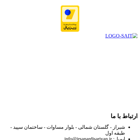
در سال ۱۳۸۳ با نام گروه ایران پخش فعالیت خود را در زمینه تامین
و توزیع کالاهای بهداشتی درمانی و ساپورت های ارتوپدی مابین
داروخانه هاو فروشگاه‌های کالای پزشکی سطح شهر شیراز آغاز و
در سالهای بعد محدوده فعالیت خود را به اکثر شهرهای استان
فارس گسترده کرد.
از ابتدای سال ۱۴۰۰ جهت ارائه خدمات و فروش محصولات خود به
مصرف کنندگان ارجمند بصورت غیرحضوری اقدام به راه اندازی
فروشگاه اینترنتی خود کرده و با امید به ارائه هرچه بهتر خدمات خود
و جلب رضایت بیش از پیش به هموطنان عزیز از این طریق اقدام
نموده است.
ارتباط با ما
شیراز - گلستان شمالی - بلوار مساوات - ساختمان سپید -
طبقه اول
ایمیل: info@irsapardisariyan.ir