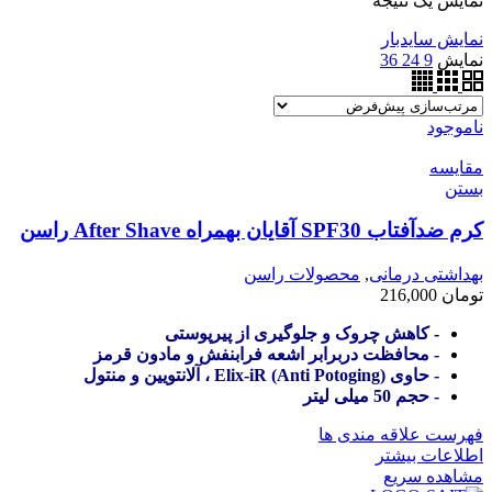
نمایش یک نتیجه
نمایش سایدبار
نمایش
9
24
36
ناموجود
مقایسه
بستن
کرم ضدآفتاب SPF30 آقایان بهمراه After Shave راسن
بهداشتی درمانی
,
محصولات راسن
تومان
216,000
- کاهش چروک و جلوگیری از پیرپوستی
- محافظت دربرابر اشعه فرابنفش و مادون قرمز
- حاوی (Anti Potoging) Elix-iR ، آلانتویین و منتول
- حجم 50 میلی لیتر
فهرست علاقه مندی ها
اطلاعات بیشتر
مشاهده سریع