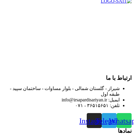
در سال ۱۳۸۳ با نام گروه ایران پخش فعالیت خود را در زمینه تامین
و توزیع کالاهای بهداشتی درمانی و ساپورت های ارتوپدی مابین
داروخانه هاو فروشگاه‌های کالای پزشکی سطح شهر شیراز آغاز و
در سالهای بعد محدوده فعالیت خود را به اکثر شهرهای استان
فارس گسترده کرد.
از ابتدای سال ۱۴۰۰ جهت ارائه خدمات و فروش محصولات خود به
مصرف کنندگان ارجمند بصورت غیرحضوری اقدام به راه اندازی
فروشگاه اینترنتی خود کرده و با امید به ارائه هرچه بهتر خدمات خود
و جلب رضایت بیش از پیش به هموطنان عزیز از این طریق اقدام
نموده است.
ارتباط با ما
شیراز - گلستان شمالی - بلوار مساوات - ساختمان سپید -
طبقه اول
ایمیل: info@irsapardisariyan.ir
تلفن: ۳۶۵۱۵۶۵۱ - ۰۷۱
Instagram
Telegram
Whatsa
نمادها