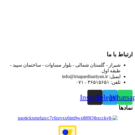
در سالهای بعد محدوده فعالیت خود را به اکثر شهرهای استان
فارس گسترده کرد.
از ابتدای سال ۱۴۰۰ جهت ارائه خدمات و فروش محصولات خود به
مصرف کنندگان ارجمند بصورت غیرحضوری اقدام به راه اندازی
فروشگاه اینترنتی خود کرده و با امید به ارائه هرچه بهتر خدمات خود
و جلب رضایت بیش از پیش به هموطنان عزیز از این طریق اقدام
نموده است.
ارتباط با ما
شیراز - گلستان شمالی - بلوار مساوات - ساختمان سپید -
طبقه اول
ایمیل: info@irsapardisariyan.ir
تلفن: ۳۶۵۱۵۶۵۱ - ۰۷۱
Instagram
Telegram
Whatsa
نمادها