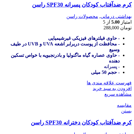
کرم ضدآفتاب کودکان پسرانه SPF30 راسن
بهداشتی درمانی
,
محصولات راسن
امتیاز
5.00
از 5
تومان
288,000
- حاوی فیلترهای فیزیکی غیرشیمیایی
- محافظت از پوست دربرابر اشعه UVA و UVB در طیف
وسیع
- حاوی عصاره گیاه ماگنولیا و بادرنجبویه با خواص تسکین
دهنده
- پسرانه
- حجم 50 میلی
فهرست علاقه مندی ها
افزودن به سبد خرید
مشاهده سریع
مقایسه
بستن
کرم ضدآفتاب کودکان دخترانه SPF30 راسن