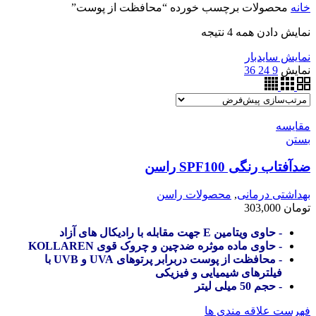
خانه
محصولات برچسب خورده “محافظت از پوست”
نمایش دادن همه 4 نتیجه
نمایش سایدبار
نمایش
9
24
36
مقایسه
بستن
ضدآفتاب رنگی SPF100 راسن
بهداشتی درمانی
,
محصولات راسن
تومان
303,000
- حاوی ویتامین E جهت مقابله با رادیکال های آزاد
- حاوی ماده موثره ضدچین و چروک قوی KOLLAREN
- محافظت از پوست دربرابر پرتوهای UVA و UVB با
فیلترهای شیمیایی و فیزیکی
- حجم 50 میلی لیتر
فهرست علاقه مندی ها