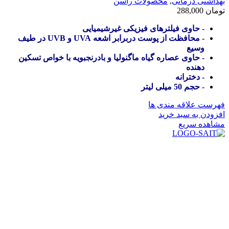
بهداشتی درمانی
,
محصولات راسن
تومان
288,000
- حاوی فیلترهای فیزیکی غیرشیمیایی
- محافظت از پوست دربرابر اشعه UVA و UVB در طیف
وسیع
- حاوی عصاره گیاه ماگنولیا و بادرنجبویه با خواص تسکین
دهنده
- دخترانه
- حجم 50 میلی لیتر
فهرست علاقه مندی ها
افزودن به سبد خرید
مشاهده سریع
در سال ۱۳۸۳ با نام گروه ایران پخش فعالیت خود را در زمینه تامین
و توزیع کالاهای بهداشتی درمانی و ساپورت های ارتوپدی مابین
داروخانه هاو فروشگاه‌های کالای پزشکی سطح شهر شیراز آغاز و
در سالهای بعد محدوده فعالیت خود را به اکثر شهرهای استان
فارس گسترده کرد.
از ابتدای سال ۱۴۰۰ جهت ارائه خدمات و فروش محصولات خود به
مصرف کنندگان ارجمند بصورت غیرحضوری اقدام به راه اندازی
فروشگاه اینترنتی خود کرده و با امید به ارائه هرچه بهتر خدمات خود