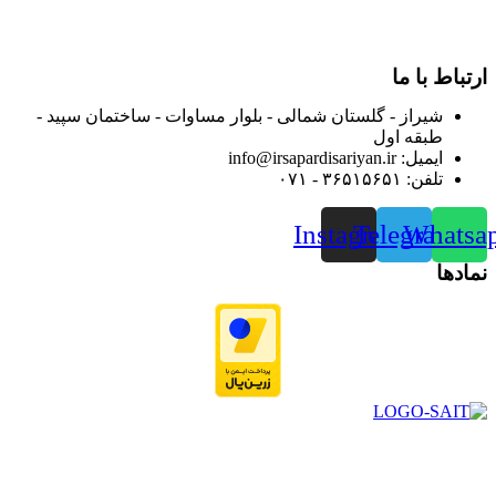
و جلب رضایت بیش از پیش به هموطنان عزیز از این طریق اقدام
نموده است.
ارتباط با ما
شیراز - گلستان شمالی - بلوار مساوات - ساختمان سپید -
طبقه اول
ایمیل: info@irsapardisariyan.ir
تلفن: ۳۶۵۱۵۶۵۱ - ۰۷۱
Instagram
Telegram
Whatsa
نمادها
در سال ۱۳۸۳ با نام گروه ایران پخش فعالیت خود را در زمینه تامین
و توزیع کالاهای بهداشتی درمانی و ساپورت های ارتوپدی مابین
داروخانه هاو فروشگاه‌های کالای پزشکی سطح شهر شیراز آغاز و