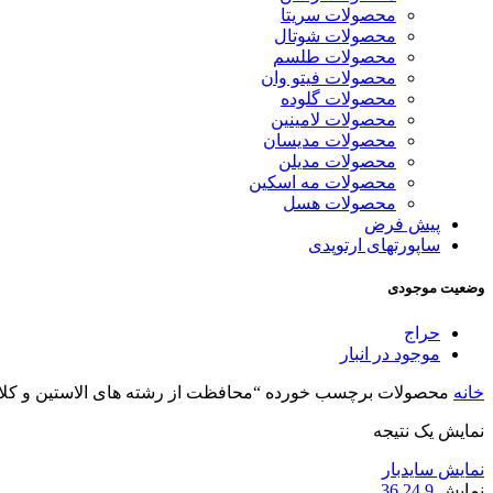
محصولات سریتا
محصولات شوتال
محصولات طلسم
محصولات فیتو وان
محصولات گلوده
محصولات لامینین
محصولات مدیسان
محصولات مدیلن
محصولات مه اسکین
محصولات هسل
پیش فرض
ساپورتهای ارتوپدی
وضعیت موجودی
حراج
موجود در انبار
خانه
محصولات برچسب خورده “محافظت از رشته های الاستین و کل
نمایش یک نتیجه
نمایش سایدبار
نمایش
9
24
36