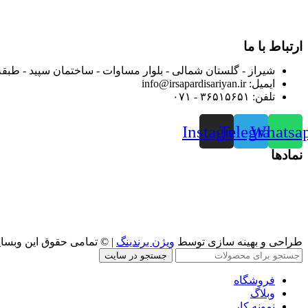
از ابتدای سال ۱۴۰۰ جهت ارائه خدمات و فروش محصولا
رضایت بیش از پیش به هموطنان عزیز از این طریق اقدام نموده است
ارتباط با ما
شیراز - گلستان شمالی - بلوار مساوات - ساختمان سپید - طبقه
ایمیل: info@irsapardisariyan.ir
تلفن: ۳۶۵۱۵۶۵۱ - ۰۷۱
Instagram
Telegram
Whatsa
نمادها
طراحی و بهینه سازی توسط
ویژن برندینگ
| © تمامی حقوق این وبسا
جستجو در سایت
فروشگاه
وبلاگ
نمونه کار