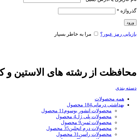
گذرواژه
*
ورود
بازیابی رمز عبور؟
مرا به خاطر بسپار
محافظت از رشته های الاستین و 
دسته بندی
همه
محصولات
بهداشتی درمانی
184 محصول
محصولات انشور بوسوم
11 محصول
محصولات پلی ژل
4 محصول
محصولات ثمین
9 محصول
محصولات درم انجلین
35 محصول
محصولات راسن
31 محصول