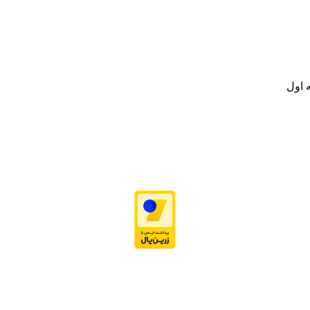
.
ت خود به مصرف کنندگان ارجمند بصورت غیرحضوری اقدام به راه اندازی فروشگ
.
 اول
نه تامین و توزیع کالاهای بهداشتی درمانی و ساپورت های ارتوپدی مابین د
.