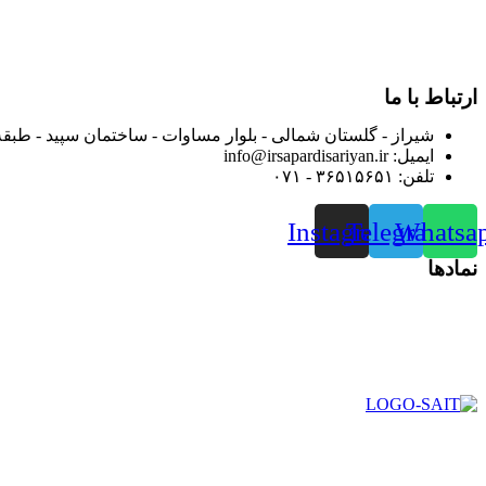
بعد محدوده فعالیت خود را به اکثر شهرهای استان فارس گسترده کرد
از ابتدای سال ۱۴۰۰ جهت ارائه خدمات و فروش محصولا
رضایت بیش از پیش به هموطنان عزیز از این طریق اقدام نموده است
ارتباط با ما
شیراز - گلستان شمالی - بلوار مساوات - ساختمان سپید - طبقه
ایمیل: info@irsapardisariyan.ir
تلفن: ۳۶۵۱۵۶۵۱ - ۰۷۱
Instagram
Telegram
Whatsa
نمادها
در سال ۱۳۸۳ با نام گروه ایران پخش فعالیت خود را در زمی
بعد محدوده فعالیت خود را به اکثر شهرهای استان فارس گسترده کرد