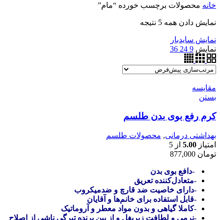
خانه
محصولات برچسب خورده “مام”
نمایش دادن همه 5 نتیجه
نمایش سایدبار
نمایش
9
24
36
مقایسه
بستن
کرم رفع بوی بدن طلسم
بهداشتی درمانی
,
محصولات طلسم
امتیاز
5.00
از 5
تومان
877,000
-دافع بوی بدن
-متعادل‌کننده تعریق
-دارای خاصیت ضد قارچ و ضدمیکروب
-قابل استفاده برای خانم‌ها و آقایان
-کاملا گیاهی و بدون مواد معطر و آروماتیک
-نرمی و لطافت زیربغل و از بین برنده تیرگی ناشی از اصلاح