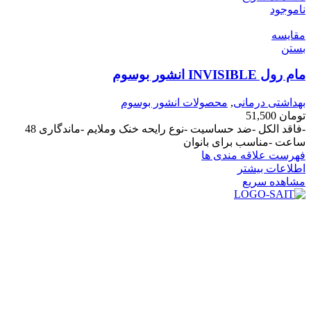
ناموجود
مقایسه
بستن
مام رول INVISIBLE انشور بوسوم
بهداشتی درمانی
,
محصولات انشور بوسوم
تومان
51,500
-فاقد الکل -ضد حساسیت -نوع رایحه خنک وملایم -ماندگاری 48
ساعت -مناسب برای بانوان
فهرست علاقه مندی ها
اطلاعات بیشتر
مشاهده سریع
در سال ۱۳۸۳ با نام گروه ایران پخش فعالیت خود را در زمینه تامین
و توزیع کالاهای بهداشتی درمانی و ساپورت های ارتوپدی مابین
داروخانه هاو فروشگاه‌های کالای پزشکی سطح شهر شیراز آغاز و
در سالهای بعد محدوده فعالیت خود را به اکثر شهرهای استان
فارس گسترده کرد.
از ابتدای سال ۱۴۰۰ جهت ارائه خدمات و فروش محصولات خود به
مصرف کنندگان ارجمند بصورت غیرحضوری اقدام به راه اندازی