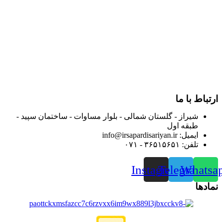
داروخانه هاو فروشگاه‌های کالای پزشکی سطح شهر شیراز آغاز و
در سالهای بعد محدوده فعالیت خود را به اکثر شهرهای استان
فارس گسترده کرد.
از ابتدای سال ۱۴۰۰ جهت ارائه خدمات و فروش محصولات خود به
مصرف کنندگان ارجمند بصورت غیرحضوری اقدام به راه اندازی
فروشگاه اینترنتی خود کرده و با امید به ارائه هرچه بهتر خدمات خود
و جلب رضایت بیش از پیش به هموطنان عزیز از این طریق اقدام
نموده است.
ارتباط با ما
شیراز - گلستان شمالی - بلوار مساوات - ساختمان سپید -
طبقه اول
ایمیل: info@irsapardisariyan.ir
تلفن: ۳۶۵۱۵۶۵۱ - ۰۷۱
Instagram
Telegram
Whatsa
نمادها