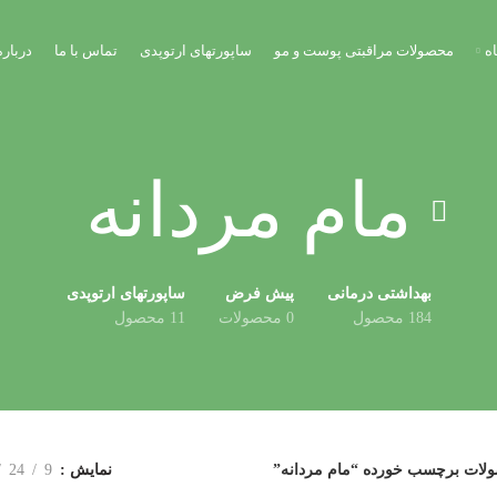
ه
محصولات مراقبتی پوست و مو
ساپورتهای ارتوپدی
تماس با ما
درباره
مام مردانه
بهداشتی درمانی
پیش فرض
ساپورتهای ارتوپدی
184 محصول
0 محصولات
11 محصول
لات برچسب خورده “مام مردانه”
نمایش
9
24