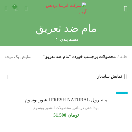
0
مام ضد تعریق
دسته بندی
خانه
محصولات برچسب خورده “مام ضد تعریق”
نمایش یک نتیجه
نمایش سایدبار
ناموجود
مام رول FRESH NATURAL انشور بوسوم
بهداشتی درمانی
,
محصولات انشور بوسوم
تومان
51,500