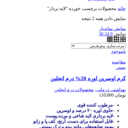
خانه
محصولات برچسب خورده “لایه بردار”
نمایش دادن همه 2 نتیجه
نمایش سایدبار
نمایش
9
24
36
ناموجود
مقایسه
بستن
کرم اوسرین اوره 20% درم انجلین
بهداشتی درمانی
,
محصولات درم انجلین
تومان
110,000
-مرطوب کننده قوی
-حاوی اوره ۲۰ درصد و اوسرین
-لایه برداری لایه شاخی و مرده پوست
-قابل استفاده برای دست، آرنج، کف پا و زانو
-بهبود ضایعه‌هایی مانند پینه و ترک پوستی