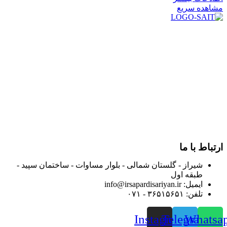
مشاهده سریع
در سال ۱۳۸۳ با نام گروه ایران پخش فعالیت خود را در زمینه تامین
و توزیع کالاهای بهداشتی درمانی و ساپورت های ارتوپدی مابین
داروخانه هاو فروشگاه‌های کالای پزشکی سطح شهر شیراز آغاز و
در سالهای بعد محدوده فعالیت خود را به اکثر شهرهای استان
فارس گسترده کرد.
از ابتدای سال ۱۴۰۰ جهت ارائه خدمات و فروش محصولات خود به
مصرف کنندگان ارجمند بصورت غیرحضوری اقدام به راه اندازی
فروشگاه اینترنتی خود کرده و با امید به ارائه هرچه بهتر خدمات خود
و جلب رضایت بیش از پیش به هموطنان عزیز از این طریق اقدام
نموده است.
ارتباط با ما
شیراز - گلستان شمالی - بلوار مساوات - ساختمان سپید -
طبقه اول
ایمیل: info@irsapardisariyan.ir
تلفن: ۳۶۵۱۵۶۵۱ - ۰۷۱
Instagram
Telegram
Whatsa