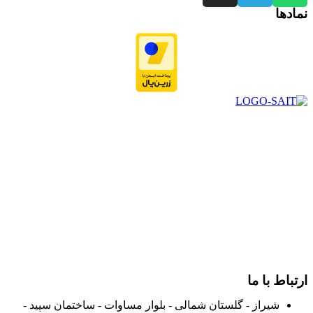
نمادها
در سال ۱۳۸۳ با نام گروه ایران پخش فعالیت خود را در زمینه تامین
و توزیع کالاهای بهداشتی درمانی و ساپورت های ارتوپدی مابین
داروخانه هاو فروشگاه‌های کالای پزشکی سطح شهر شیراز آغاز و
در سالهای بعد محدوده فعالیت خود را به اکثر شهرهای استان
فارس گسترده کرد.
از ابتدای سال ۱۴۰۰ جهت ارائه خدمات و فروش محصولات خود به
مصرف کنندگان ارجمند بصورت غیرحضوری اقدام به راه اندازی
فروشگاه اینترنتی خود کرده و با امید به ارائه هرچه بهتر خدمات خود
و جلب رضایت بیش از پیش به هموطنان عزیز از این طریق اقدام
نموده است.
ارتباط با ما
شیراز - گلستان شمالی - بلوار مساوات - ساختمان سپید -