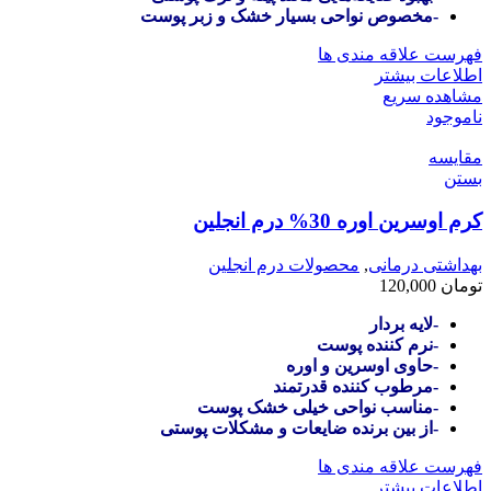
-مخصوص نواحی بسیار خشک و زبر پوست
فهرست علاقه مندی ها
اطلاعات بیشتر
مشاهده سریع
ناموجود
مقایسه
بستن
کرم اوسرین اوره 30% درم انجلین
بهداشتی درمانی
,
محصولات درم انجلین
تومان
120,000
-لایه بردار
-نرم کننده پوست
-حاوی اوسرین و اوره
-مرطوب کننده قدرتمند
-مناسب نواحی خیلی خشک پوست
-از بین برنده ضایعات و مشکلات پوستی
فهرست علاقه مندی ها
اطلاعات بیشتر