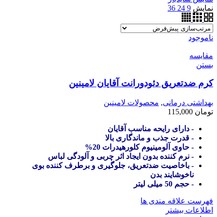
نمایش
9
24
36
ناموجود
مقایسه
بستن
کرم ضدتعریق دئودورانت آقایان لامینین
بهداشتی درمانی
,
محصولات لامینین
تومان
115,000
- دارای رایحه مناسب آقایان
- قدرت جذب و ماندگاری بالا
- حاوی آلومینیوم کلورهیدرات 20%
- نرم کننده بدون ایجاد اثر چربی و آلودگی لباس
- باخاصیت ضدتعریق، جلوگیری و برطرف کننده بوی
ناخوشایند بدن
- حجم 50 میلی لیتر
فهرست علاقه مندی ها
اطلاعات بیشتر