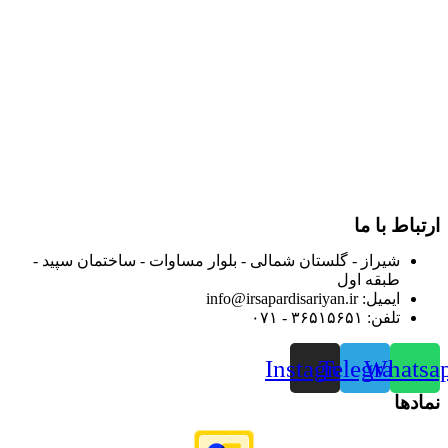
در سال ۱۳۸۳ با نام گروه ایران پخش فعالیت خود را در زمینه تامین
و توزیع کالاهای بهداشتی درمانی و ساپورت های ارتوپدی مابین
داروخانه هاو فروشگاه‌های کالای پزشکی سطح شهر شیراز آغاز و
در سالهای بعد محدوده فعالیت خود را به اکثر شهرهای استان
فارس گسترده کرد.
از ابتدای سال ۱۴۰۰ جهت ارائه خدمات و فروش محصولات خود به
مصرف کنندگان ارجمند بصورت غیرحضوری اقدام به راه اندازی
فروشگاه اینترنتی خود کرده و با امید به ارائه هرچه بهتر خدمات خود
و جلب رضایت بیش از پیش به هموطنان عزیز از این طریق اقدام
نموده است.
ارتباط با ما
شیراز - گلستان شمالی - بلوار مساوات - ساختمان سپید -
طبقه اول
ایمیل: info@irsapardisariyan.ir
تلفن: ۳۶۵۱۵۶۵۱ - ۰۷۱
Instagram
Telegram
Whatsa
نمادها