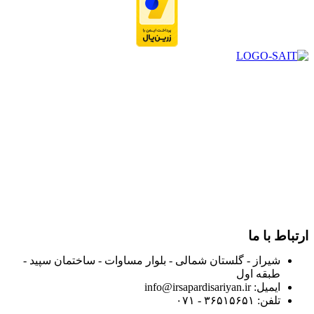
در سال ۱۳۸۳ با نام گروه ایران پخش فعالیت خود را در زمینه تامین
و توزیع کالاهای بهداشتی درمانی و ساپورت های ارتوپدی مابین
داروخانه هاو فروشگاه‌های کالای پزشکی سطح شهر شیراز آغاز و
در سالهای بعد محدوده فعالیت خود را به اکثر شهرهای استان
فارس گسترده کرد.
از ابتدای سال ۱۴۰۰ جهت ارائه خدمات و فروش محصولات خود به
مصرف کنندگان ارجمند بصورت غیرحضوری اقدام به راه اندازی
فروشگاه اینترنتی خود کرده و با امید به ارائه هرچه بهتر خدمات خود
و جلب رضایت بیش از پیش به هموطنان عزیز از این طریق اقدام
نموده است.
ارتباط با ما
شیراز - گلستان شمالی - بلوار مساوات - ساختمان سپید -
طبقه اول
ایمیل: info@irsapardisariyan.ir
تلفن: ۳۶۵۱۵۶۵۱ - ۰۷۱