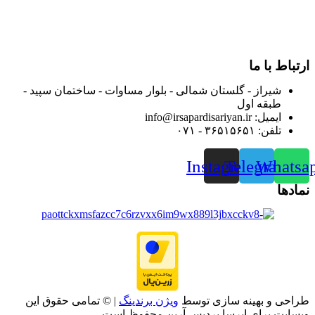
مصرف کنندگان ارجمند بصورت غیرحضوری اقدام به راه اندازی
فروشگاه اینترنتی خود کرده و با امید به ارائه هرچه بهتر خدمات خود
و جلب رضایت بیش از پیش به هموطنان عزیز از این طریق اقدام
نموده است.
ارتباط با ما
شیراز - گلستان شمالی - بلوار مساوات - ساختمان سپید -
طبقه اول
ایمیل: info@irsapardisariyan.ir
تلفن: ۳۶۵۱۵۶۵۱ - ۰۷۱
Instagram
Telegram
Whatsa
نمادها
طراحی و بهینه سازی توسط
ویژن برندینگ
| © تمامی حقوق این
وبسایت برای ایرسا پردیس آرین محفوظ است.