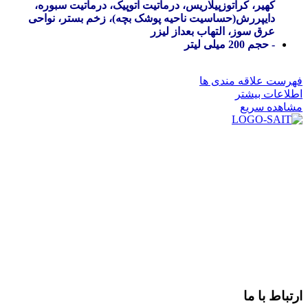
کهیر، کراتوزپیلاریس، درماتیت آتوپیک، درماتیت سبوره،
دایپررش(حساسیت ناحیه پوشک بچه)، زخم بستر، نواحی
عرق سوز، التهاب بعداز لیزر
- حجم 200 میلی لیتر
فهرست علاقه مندی ها
اطلاعات بیشتر
مشاهده سریع
در سال ۱۳۸۳ با نام گروه ایران پخش فعالیت خود را در زمینه تامین
و توزیع کالاهای بهداشتی درمانی و ساپورت های ارتوپدی مابین
داروخانه هاو فروشگاه‌های کالای پزشکی سطح شهر شیراز آغاز و
در سالهای بعد محدوده فعالیت خود را به اکثر شهرهای استان
فارس گسترده کرد.
از ابتدای سال ۱۴۰۰ جهت ارائه خدمات و فروش محصولات خود به
مصرف کنندگان ارجمند بصورت غیرحضوری اقدام به راه اندازی
فروشگاه اینترنتی خود کرده و با امید به ارائه هرچه بهتر خدمات خود
و جلب رضایت بیش از پیش به هموطنان عزیز از این طریق اقدام
نموده است.
ارتباط با ما