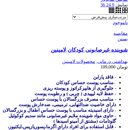
نمایش
9
24
36
ناموجود
مقایسه
بستن
شوینده غیرصابونی کودکان لامینین
بهداشتی درمانی
,
محصولات لامینین
تومان
109,000
-
فاقد پارابن
-مناسب پوست حساس کودکان
-
جلوگیری از هایپرکراتوز و پوسته ریزی
-
حفظ لایه لیپیدی ( چربی ) و رطوبت پوست
-
مناسب مصرف بزرگسالان با پوست حساس
دارای خاصیت ضدالتهابی، ترمیمی، ضدخارش پوست
-
دارای اسیدیته مناسب با پوست حساس اطفال و بزرگسالان
-
حاوی مواد شوینده ملایم غیرصابونی مانند سدیم کوکوئیل
گلوتامات (مشتق از آمینو اسیدها )
-
قابل استفاده برای افراد دارای اگزما،پسوریازیس،ایکتیوز،