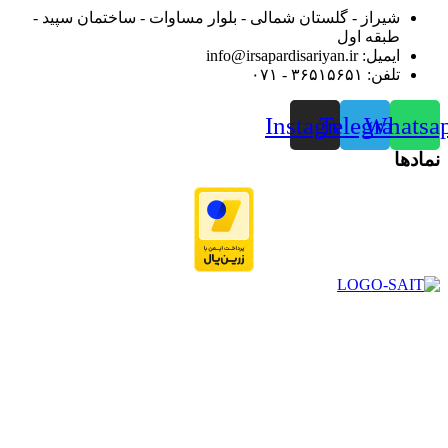
شیراز - گلستان شمالی - بلوار مساوات - ساختمان سپید -
طبقه اول
ایمیل: info@irsapardisariyan.ir
تلفن: ۳۶۵۱۵۶۵۱ - ۰۷۱
Instagram
Telegram
Whatsa
نمادها
در سال ۱۳۸۳ با نام گروه ایران پخش فعالیت خود را در زمینه تامین
و توزیع کالاهای بهداشتی درمانی و ساپورت های ارتوپدی مابین
داروخانه هاو فروشگاه‌های کالای پزشکی سطح شهر شیراز آغاز و
در سالهای بعد محدوده فعالیت خود را به اکثر شهرهای استان
فارس گسترده کرد.
از ابتدای سال ۱۴۰۰ جهت ارائه خدمات و فروش محصولات خود به