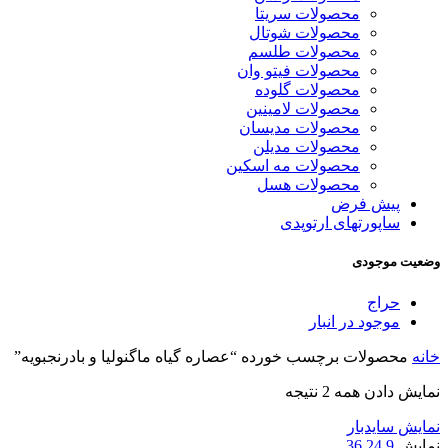
محصولات سریتا
محصولات شوتال
محصولات طلسم
محصولات فیتو وان
محصولات گلوده
محصولات لامینین
محصولات مدیسان
محصولات مدیلن
محصولات مه اسکین
محصولات هسل
پیش فرض
ساپورتهای ارتوپدی
وضعیت موجودی
حراج
موجود در انبار
خانه
محصولات برچسب خورده “عصاره گیاه ماگنولیا و بادرنجبویه”
نمایش دادن همه 2 نتیجه
نمایش سایدبار
نمایش
9
24
36