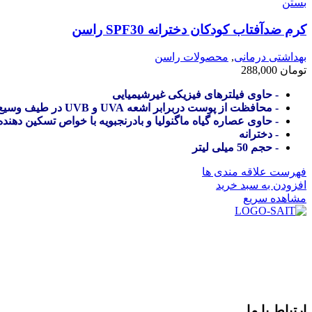
بستن
کرم ضدآفتاب کودکان دخترانه SPF30 راسن
بهداشتی درمانی
,
محصولات راسن
تومان
288,000
- حاوی فیلترهای فیزیکی غیرشیمیایی
- محافظت از پوست دربرابر اشعه UVA و UVB در طیف وسیع
- حاوی عصاره گیاه ماگنولیا و بادرنجبویه با خواص تسکین دهنده
- دخترانه
- حجم 50 میلی لیتر
فهرست علاقه مندی ها
افزودن به سبد خرید
مشاهده سریع
در سال ۱۳۸۳ با نام گروه ایران پخش فعالیت خود را در زمی
بعد محدوده فعالیت خود را به اکثر شهرهای استان فارس گسترده کرد
از ابتدای سال ۱۴۰۰ جهت ارائه خدمات و فروش محصولا
رضایت بیش از پیش به هموطنان عزیز از این طریق اقدام نموده است
ارتباط با ما