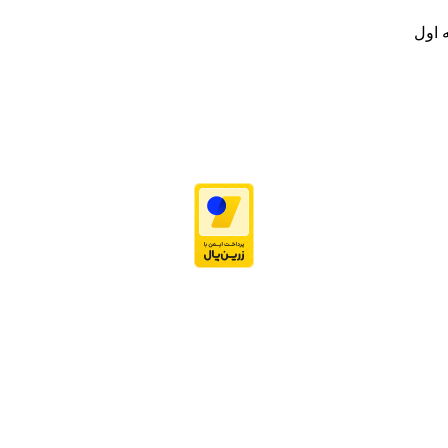
 اول
نه تامین و توزیع کالاهای بهداشتی درمانی و ساپورت های ارتوپدی مابین د
.
ت خود به مصرف کنندگان ارجمند بصورت غیرحضوری اقدام به راه اندازی فروشگ
.