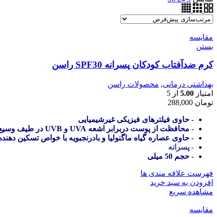
مقایسه
بستن
کرم ضدآفتاب کودکان پسرانه SPF30 راسن
بهداشتی درمانی
,
محصولات راسن
امتیاز
5.00
از 5
تومان
288,000
- حاوی فیلترهای فیزیکی غیرشیمیایی
- محافظت از پوست دربرابر اشعه UVA و UVB در طیف وسیع
- حاوی عصاره گیاه ماگنولیا و بادرنجبویه با خواص تسکین دهنده
- پسرانه
- حجم 50 میلی
فهرست علاقه مندی ها
افزودن به سبد خرید
مشاهده سریع
مقایسه