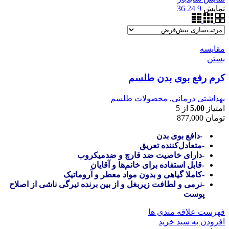
نمایش
9
24
36
مقایسه
بستن
کرم رفع بوی بدن طلسم
بهداشتی درمانی
,
محصولات طلسم
امتیاز
5.00
از 5
تومان
877,000
-دافع بوی بدن
-متعادل‌کننده تعریق
-دارای خاصیت ضد قارچ و ضدمیکروب
-قابل استفاده برای خانم‌ها و آقایان
-کاملا گیاهی و بدون مواد معطر و آروماتیک
-نرمی و لطافت زیربغل و از بین برنده تیرگی ناشی از اصلاح
پوست
فهرست علاقه مندی ها
افزودن به سبد خرید