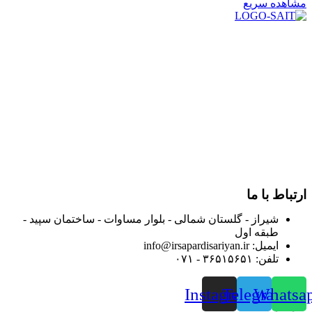
مشاهده سریع
در سال ۱۳۸۳ با نام گروه ایران پخش فعالیت خود را در زمینه تامین
و توزیع کالاهای بهداشتی درمانی و ساپورت های ارتوپدی مابین
داروخانه هاو فروشگاه‌های کالای پزشکی سطح شهر شیراز آغاز و
در سالهای بعد محدوده فعالیت خود را به اکثر شهرهای استان
فارس گسترده کرد.
از ابتدای سال ۱۴۰۰ جهت ارائه خدمات و فروش محصولات خود به
مصرف کنندگان ارجمند بصورت غیرحضوری اقدام به راه اندازی
فروشگاه اینترنتی خود کرده و با امید به ارائه هرچه بهتر خدمات خود
و جلب رضایت بیش از پیش به هموطنان عزیز از این طریق اقدام
نموده است.
ارتباط با ما
شیراز - گلستان شمالی - بلوار مساوات - ساختمان سپید -
طبقه اول
ایمیل: info@irsapardisariyan.ir
تلفن: ۳۶۵۱۵۶۵۱ - ۰۷۱
Instagram
Telegram
Whatsa