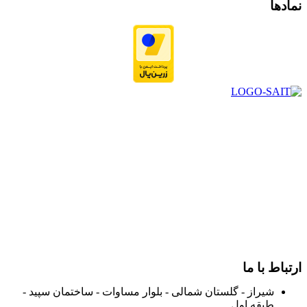
نمادها
در سال ۱۳۸۳ با نام گروه ایران پخش فعالیت خود را در زمینه تامین
و توزیع کالاهای بهداشتی درمانی و ساپورت های ارتوپدی مابین
داروخانه هاو فروشگاه‌های کالای پزشکی سطح شهر شیراز آغاز و
در سالهای بعد محدوده فعالیت خود را به اکثر شهرهای استان
فارس گسترده کرد.
از ابتدای سال ۱۴۰۰ جهت ارائه خدمات و فروش محصولات خود به
مصرف کنندگان ارجمند بصورت غیرحضوری اقدام به راه اندازی
فروشگاه اینترنتی خود کرده و با امید به ارائه هرچه بهتر خدمات خود
و جلب رضایت بیش از پیش به هموطنان عزیز از این طریق اقدام
نموده است.
ارتباط با ما
شیراز - گلستان شمالی - بلوار مساوات - ساختمان سپید -
طبقه اول