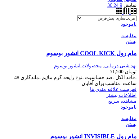
نمایش
9
24
36
ناموجود
مقایسه
بستن
مام رول COOL KICK انشور بوسوم
بهداشتی درمانی
,
محصولات انشور بوسوم
تومان
51,500
-فاقد الکل -ضد حساسیت -نوع رایحه گرم ملایم -ماندگاری 48
ساعت -مناسب برای آقایان
فهرست علاقه مندی ها
اطلاعات بیشتر
مشاهده سریع
ناموجود
مقایسه
بستن
مام رول INVISIBLE انشور بوسوم