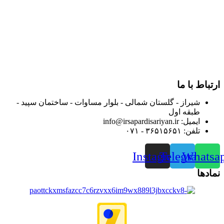
در سالهای بعد محدوده فعالیت خود را به اکثر شهرهای استان
فارس گسترده کرد.
از ابتدای سال ۱۴۰۰ جهت ارائه خدمات و فروش محصولات خود به
مصرف کنندگان ارجمند بصورت غیرحضوری اقدام به راه اندازی
فروشگاه اینترنتی خود کرده و با امید به ارائه هرچه بهتر خدمات خود
و جلب رضایت بیش از پیش به هموطنان عزیز از این طریق اقدام
نموده است.
ارتباط با ما
شیراز - گلستان شمالی - بلوار مساوات - ساختمان سپید -
طبقه اول
ایمیل: info@irsapardisariyan.ir
تلفن: ۳۶۵۱۵۶۵۱ - ۰۷۱
Instagram
Telegram
Whatsa
نمادها