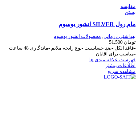
مقایسه
بستن
مام رول SILVER انشور بوسوم
بهداشتی درمانی
,
محصولات انشور بوسوم
تومان
51,500
-فاقد الکل -ضد حساسیت -نوع رایحه ملایم -ماندگاری 48 ساعت
-مناسب برای آقایان
فهرست علاقه مندی ها
اطلاعات بیشتر
مشاهده سریع
در سال ۱۳۸۳ با نام گروه ایران پخش فعالیت خود را در زمینه تامین
و توزیع کالاهای بهداشتی درمانی و ساپورت های ارتوپدی مابین
داروخانه هاو فروشگاه‌های کالای پزشکی سطح شهر شیراز آغاز و
در سالهای بعد محدوده فعالیت خود را به اکثر شهرهای استان
فارس گسترده کرد.
از ابتدای سال ۱۴۰۰ جهت ارائه خدمات و فروش محصولات خود به
مصرف کنندگان ارجمند بصورت غیرحضوری اقدام به راه اندازی
فروشگاه اینترنتی خود کرده و با امید به ارائه هرچه بهتر خدمات خود