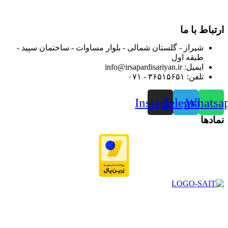
و جلب رضایت بیش از پیش به هموطنان عزیز از این طریق اقدام
نموده است.
ارتباط با ما
شیراز - گلستان شمالی - بلوار مساوات - ساختمان سپید -
طبقه اول
ایمیل: info@irsapardisariyan.ir
تلفن: ۳۶۵۱۵۶۵۱ - ۰۷۱
Instagram
Telegram
Whatsa
نمادها
در سال ۱۳۸۳ با نام گروه ایران پخش فعالیت خود را در زمینه تامین
و توزیع کالاهای بهداشتی درمانی و ساپورت های ارتوپدی مابین
داروخانه هاو فروشگاه‌های کالای پزشکی سطح شهر شیراز آغاز و