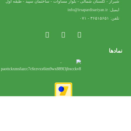
شیراز - گلستان شمالی - بلوار مساوات - ساختمان سپید - طبقه اول
ایمیل: info@irsapardisariyan.ir
تلفن: ۳۶۵۱۵۶۵۱ - ۰۷۱
نمادها
طراحی و بهینه سازی توسط
ویژن برندینگ
| © تمامی حقوق این وبسایت
برای ایرسا پردیس آرین محفوظ است.