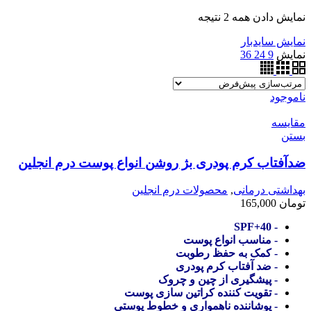
نمایش دادن همه 2 نتیجه
نمایش سایدبار
نمایش
9
24
36
ناموجود
مقایسه
بستن
ضدآفتاب کرم پودری بژ روشن انواع پوست درم انجلین
بهداشتی درمانی
,
محصولات درم انجلین
تومان
165,000
- SPF+40
- مناسب انواع پوست
- کمک به حفظ رطوبت
- ضد آفتاب کرم پودری
- پیشگیری از چین و چروک
- تقویت کننده کراتین سازی پوست
- پوشاننده ناهمواری و خطوط پوستی