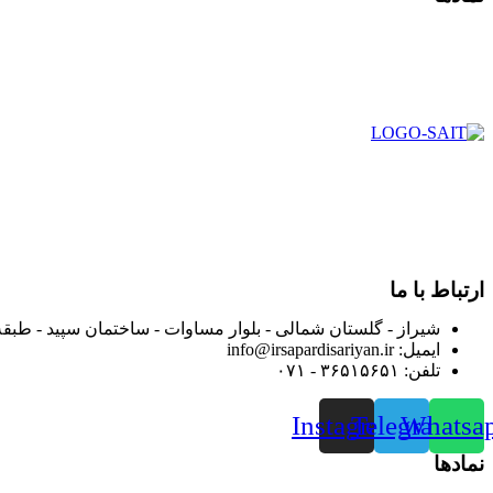
در سال ۱۳۸۳ با نام گروه ایران پخش فعالیت خود را در زمی
بعد محدوده فعالیت خود را به اکثر شهرهای استان فارس گسترده کرد
از ابتدای سال ۱۴۰۰ جهت ارائه خدمات و فروش محصولا
رضایت بیش از پیش به هموطنان عزیز از این طریق اقدام نموده است
ارتباط با ما
شیراز - گلستان شمالی - بلوار مساوات - ساختمان سپید - طبقه
ایمیل: info@irsapardisariyan.ir
تلفن: ۳۶۵۱۵۶۵۱ - ۰۷۱
Instagram
Telegram
Whatsa
نمادها