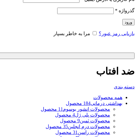
گذرواژه
*
ورود
بازیابی رمز عبور؟
مرا به خاطر بسپار
ضد افتاب
دسته بندی
همه
محصولات
بهداشتی درمانی
184 محصول
محصولات انشور بوسوم
11 محصول
محصولات پلی ژل
4 محصول
محصولات ثمین
9 محصول
محصولات درم انجلین
35 محصول
محصولات راسن
31 محصول