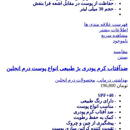
- حفاظت از پوست در مقابل اشعه فرا بنفش
- حجم 30 میلی لیتر
فهرست علاقه مندی ها
اطلاعات بیشتر
مشاهده سریع
ناموجود
مقایسه
بستن
ضدآفتاب کرم پودری بژ طبیعی انواع پوست درم انجلین
بهداشتی درمانی
,
محصولات درم انجلین
تومان
196,800
- SPF+40
- دارای رنگ طبیعی
- مناسب انواع پوست
- ضد آفتاب کرم پودری
- کمک به حفظ رطوبت
- پیشگیری از چین و چروک
- تقویت کننده کراتین سازی پوست