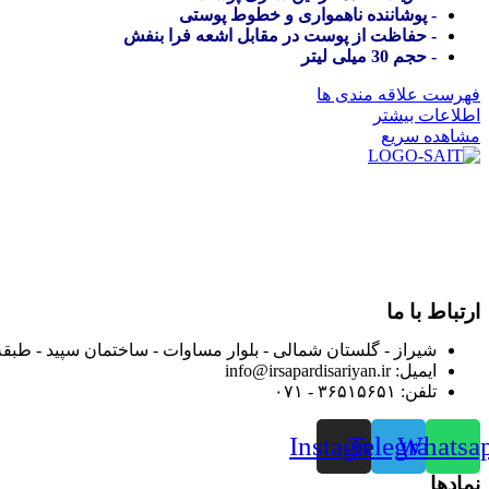
- پوشاننده ناهمواری و خطوط پوستی
- حفاظت از پوست در مقابل اشعه فرا بنفش
- حجم 30 میلی لیتر
فهرست علاقه مندی ها
اطلاعات بیشتر
مشاهده سریع
در سال ۱۳۸۳ با نام گروه ایران پخش فعالیت خود را در زمی
بعد محدوده فعالیت خود را به اکثر شهرهای استان فارس گسترده کرد
از ابتدای سال ۱۴۰۰ جهت ارائه خدمات و فروش محصولا
رضایت بیش از پیش به هموطنان عزیز از این طریق اقدام نموده است
ارتباط با ما
شیراز - گلستان شمالی - بلوار مساوات - ساختمان سپید - طبقه
ایمیل: info@irsapardisariyan.ir
تلفن: ۳۶۵۱۵۶۵۱ - ۰۷۱
Instagram
Telegram
Whatsa
نمادها