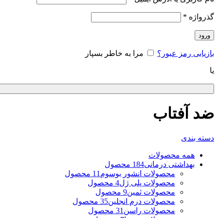
گذرواژه
*
ورود
بازیابی رمز عبور؟
مرا به خاطر بسپار
یا
ضد آفتاب
دسته بندی
همه
محصولات
بهداشتی درمانی
184 محصول
محصولات انشور بوسوم
11 محصول
محصولات پلی ژل
4 محصول
محصولات ثمین
9 محصول
محصولات درم انجلین
35 محصول
محصولات راسن
31 محصول