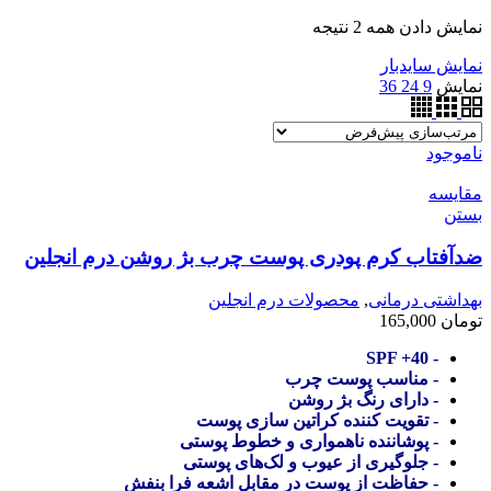
نمایش دادن همه 2 نتیجه
نمایش سایدبار
نمایش
9
24
36
ناموجود
مقایسه
بستن
ضدآفتاب کرم پودری پوست چرب بژ روشن درم انجلین
بهداشتی درمانی
,
محصولات درم انجلین
تومان
165,000
- SPF +40
- مناسب پوست چرب
- دارای رنگ بژ روشن
- تقویت کننده کراتین سازی پوست
- پوشاننده ناهمواری و خطوط پوستی
- جلوگیری از عیوب و لک‌های پوستی
- حفاظت از پوست در مقابل اشعه فرا بنفش