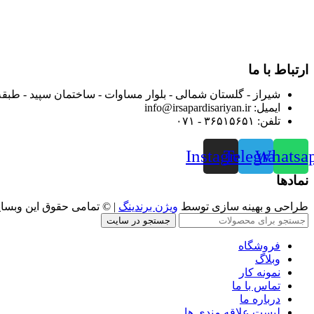
بعد محدوده فعالیت خود را به اکثر شهرهای استان فارس گسترده کرد
از ابتدای سال ۱۴۰۰ جهت ارائه خدمات و فروش محصولا
رضایت بیش از پیش به هموطنان عزیز از این طریق اقدام نموده است
ارتباط با ما
شیراز - گلستان شمالی - بلوار مساوات - ساختمان سپید - طبقه
ایمیل: info@irsapardisariyan.ir
تلفن: ۳۶۵۱۵۶۵۱ - ۰۷۱
Instagram
Telegram
Whatsa
نمادها
طراحی و بهینه سازی توسط
ویژن برندینگ
| © تمامی حقوق این وبسا
جستجو در سایت
فروشگاه
وبلاگ
نمونه کار
تماس با ما
درباره ما
لیست علاقه مندی ها