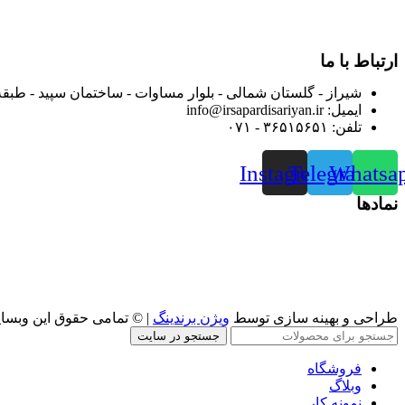
از ابتدای سال ۱۴۰۰ جهت ارائه خدمات و فروش محصولا
رضایت بیش از پیش به هموطنان عزیز از این طریق اقدام نموده است
ارتباط با ما
شیراز - گلستان شمالی - بلوار مساوات - ساختمان سپید - طبقه
ایمیل: info@irsapardisariyan.ir
تلفن: ۳۶۵۱۵۶۵۱ - ۰۷۱
Instagram
Telegram
Whatsa
نمادها
طراحی و بهینه سازی توسط
ویژن برندینگ
| © تمامی حقوق این وبسا
جستجو در سایت
فروشگاه
وبلاگ
نمونه کار