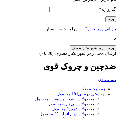
گذرواژه
*
ورود
بازیابی رمز عبور؟
مرا به خاطر بسپار
یا
ورود با رمز عبور یکبار مصرف
ارسال مجدد رمز عبور یکبار مصرف
(00:
120
)
ضدچین و چروک قوی
دسته بندی
همه
محصولات
بهداشتی درمانی
184 محصول
محصولات انشور بوسوم
11 محصول
محصولات پلی ژل
4 محصول
محصولات ثمین
9 محصول
محصولات درم انجلین
35 محصول