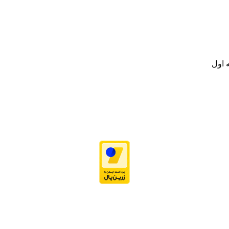
.
ت خود به مصرف کنندگان ارجمند بصورت غیرحضوری اقدام به راه اندازی فروشگ
.
 اول
نه تامین و توزیع کالاهای بهداشتی درمانی و ساپورت های ارتوپدی مابین د
.