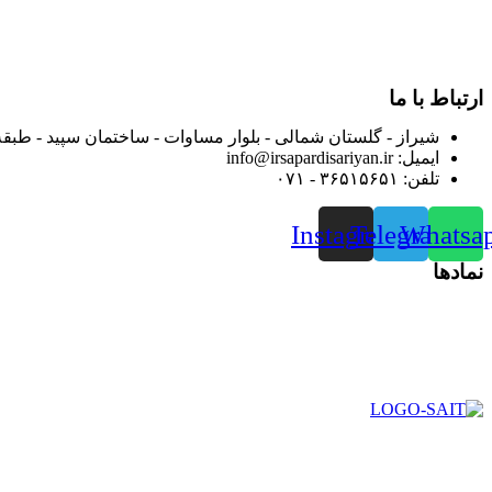
بعد محدوده فعالیت خود را به اکثر شهرهای استان فارس گسترده کرد
از ابتدای سال ۱۴۰۰ جهت ارائه خدمات و فروش محصولا
رضایت بیش از پیش به هموطنان عزیز از این طریق اقدام نموده است
ارتباط با ما
شیراز - گلستان شمالی - بلوار مساوات - ساختمان سپید - طبقه
ایمیل: info@irsapardisariyan.ir
تلفن: ۳۶۵۱۵۶۵۱ - ۰۷۱
Instagram
Telegram
Whatsa
نمادها
در سال ۱۳۸۳ با نام گروه ایران پخش فعالیت خود را در زمی
بعد محدوده فعالیت خود را به اکثر شهرهای استان فارس گسترده کرد