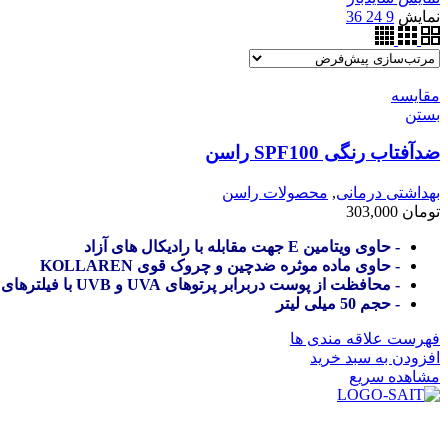
نمایش
9
24
36
مقایسه
بستن
ضدآفتاب رنگی SPF100 راسن
بهداشتی درمانی
,
محصولات راسن
تومان
303,000
- حاوی ویتامین E جهت مقابله با رادیکال های آزاد
- حاوی ماده موثره ضدچین و چروک قوی KOLLAREN
- محافظت از پوست دربرابر پرتوهای UVA و UVB با فیلترهای شیمیایی و فیزیکی
- حجم 50 میلی لیتر
فهرست علاقه مندی ها
افزودن به سبد خرید
مشاهده سریع
در سال ۱۳۸۳ با نام گروه ایران پخش فعالیت خود را در زمی