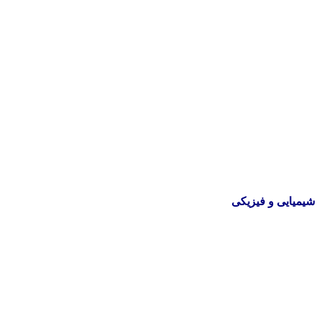
نه تامین و توزیع کالاهای بهداشتی درمانی و ساپورت های ارتوپدی مابین د