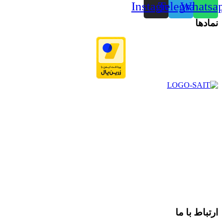
Instagram
Telegram
Whatsa
نمادها
در سال ۱۳۸۳ با نام گروه ایران پخش فعالیت خود را در زمینه تامین
و توزیع کالاهای بهداشتی درمانی و ساپورت های ارتوپدی مابین
داروخانه هاو فروشگاه‌های کالای پزشکی سطح شهر شیراز آغاز و
در سالهای بعد محدوده فعالیت خود را به اکثر شهرهای استان
فارس گسترده کرد.
از ابتدای سال ۱۴۰۰ جهت ارائه خدمات و فروش محصولات خود به
مصرف کنندگان ارجمند بصورت غیرحضوری اقدام به راه اندازی
فروشگاه اینترنتی خود کرده و با امید به ارائه هرچه بهتر خدمات خود
و جلب رضایت بیش از پیش به هموطنان عزیز از این طریق اقدام
نموده است.
ارتباط با ما