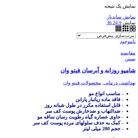
نمایش یک نتیجه
نمایش سایدبار
نمایش
9
24
36
ناموجود
مقایسه
بستن
شامپو روزانه و آبرسان فیتو وان
بهداشتی درمانی
,
محصولات فیتو وان
- مناسب انواع مو
- فاقد ماده زیانبار پارابن
- قابل استفاده مکرر در طول شبانه روز
- ضدالتهاب و ضدخارش پوست کف سر
- حاوی عصاره گیاه رطوبت رسان ساقه مو
- کمک به حذف سلولهای مرده پوست کف سر
- حجم 200 میلی لیتر