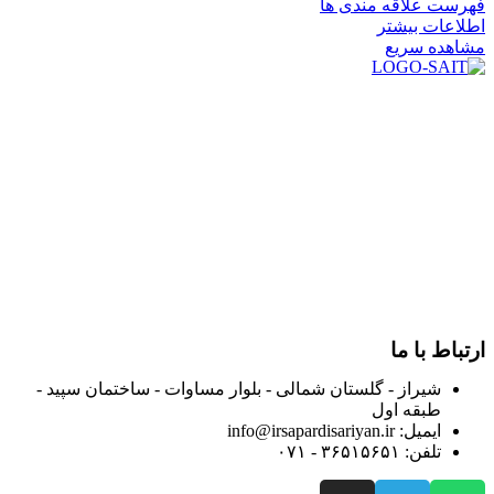
فهرست علاقه مندی ها
اطلاعات بیشتر
مشاهده سریع
در سال ۱۳۸۳ با نام گروه ایران پخش فعالیت خود را در زمینه تامین
و توزیع کالاهای بهداشتی درمانی و ساپورت های ارتوپدی مابین
داروخانه هاو فروشگاه‌های کالای پزشکی سطح شهر شیراز آغاز و
در سالهای بعد محدوده فعالیت خود را به اکثر شهرهای استان
فارس گسترده کرد.
از ابتدای سال ۱۴۰۰ جهت ارائه خدمات و فروش محصولات خود به
مصرف کنندگان ارجمند بصورت غیرحضوری اقدام به راه اندازی
فروشگاه اینترنتی خود کرده و با امید به ارائه هرچه بهتر خدمات خود
و جلب رضایت بیش از پیش به هموطنان عزیز از این طریق اقدام
نموده است.
ارتباط با ما
شیراز - گلستان شمالی - بلوار مساوات - ساختمان سپید -
طبقه اول
ایمیل: info@irsapardisariyan.ir
تلفن: ۳۶۵۱۵۶۵۱ - ۰۷۱