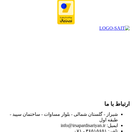
در سال ۱۳۸۳ با نام گروه ایران پخش فعالیت خود را در زمینه تامین
و توزیع کالاهای بهداشتی درمانی و ساپورت های ارتوپدی مابین
داروخانه هاو فروشگاه‌های کالای پزشکی سطح شهر شیراز آغاز و
در سالهای بعد محدوده فعالیت خود را به اکثر شهرهای استان
فارس گسترده کرد.
از ابتدای سال ۱۴۰۰ جهت ارائه خدمات و فروش محصولات خود به
مصرف کنندگان ارجمند بصورت غیرحضوری اقدام به راه اندازی
فروشگاه اینترنتی خود کرده و با امید به ارائه هرچه بهتر خدمات خود
و جلب رضایت بیش از پیش به هموطنان عزیز از این طریق اقدام
نموده است.
ارتباط با ما
شیراز - گلستان شمالی - بلوار مساوات - ساختمان سپید -
طبقه اول
ایمیل: info@irsapardisariyan.ir
تلفن: ۳۶۵۱۵۶۵۱ - ۰۷۱