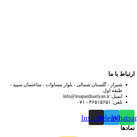
در سال ۱۳۸۳ با نام گروه ایران پخش فعالیت خود را در زمینه تامین
و توزیع کالاهای بهداشتی درمانی و ساپورت های ارتوپدی مابین
داروخانه هاو فروشگاه‌های کالای پزشکی سطح شهر شیراز آغاز و
در سالهای بعد محدوده فعالیت خود را به اکثر شهرهای استان
فارس گسترده کرد.
از ابتدای سال ۱۴۰۰ جهت ارائه خدمات و فروش محصولات خود به
مصرف کنندگان ارجمند بصورت غیرحضوری اقدام به راه اندازی
فروشگاه اینترنتی خود کرده و با امید به ارائه هرچه بهتر خدمات خود
و جلب رضایت بیش از پیش به هموطنان عزیز از این طریق اقدام
نموده است.
ارتباط با ما
شیراز - گلستان شمالی - بلوار مساوات - ساختمان سپید -
طبقه اول
ایمیل: info@irsapardisariyan.ir
تلفن: ۳۶۵۱۵۶۵۱ - ۰۷۱
Instagram
Telegram
Whatsa
نمادها