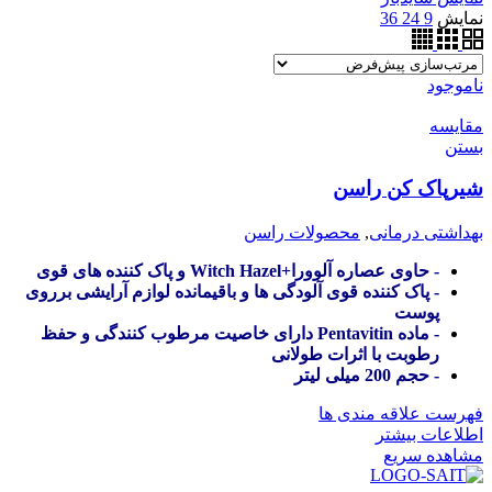
نمایش
9
24
36
ناموجود
مقایسه
بستن
شیرپاک کن راسن
بهداشتی درمانی
,
محصولات راسن
- حاوی عصاره آلوورا+Witch Hazel و پاک کننده های قوی
- پاک کننده قوی آلودگی ها و باقیمانده لوازم آرایشی برروی
پوست
- ماده Pentavitin دارای خاصیت مرطوب کنندگی و حفظ
رطوبت با اثرات طولانی
- حجم 200 میلی لیتر
فهرست علاقه مندی ها
اطلاعات بیشتر
مشاهده سریع