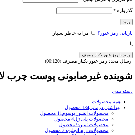
گذرواژه
*
ورود
بازیابی رمز عبور؟
مرا به خاطر بسپار
یا
ورود با رمز عبور یکبار مصرف
ارسال مجدد رمز عبور یکبار مصرف
(00:
120
)
شوینده غیرصابونی پوست چرب لام
دسته بندی
همه
محصولات
بهداشتی درمانی
184 محصول
محصولات انشور بوسوم
11 محصول
محصولات پلی ژل
4 محصول
محصولات ثمین
9 محصول
محصولات درم انجلین
35 محصول