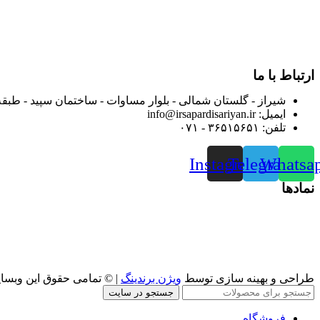
بعد محدوده فعالیت خود را به اکثر شهرهای استان فارس گسترده کرد
از ابتدای سال ۱۴۰۰ جهت ارائه خدمات و فروش محصولا
رضایت بیش از پیش به هموطنان عزیز از این طریق اقدام نموده است
ارتباط با ما
شیراز - گلستان شمالی - بلوار مساوات - ساختمان سپید - طبقه
ایمیل: info@irsapardisariyan.ir
تلفن: ۳۶۵۱۵۶۵۱ - ۰۷۱
Instagram
Telegram
Whatsa
نمادها
طراحی و بهینه سازی توسط
ویژن برندینگ
| © تمامی حقوق این وبسا
جستجو در سایت
فروشگاه