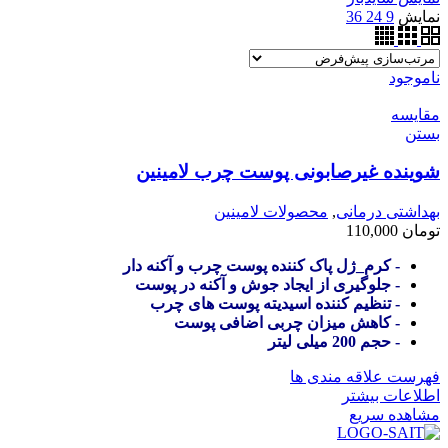
نمایش
9
24
36
ناموجود
مقایسه
بستن
شوینده غیرصابونی پوست چرب لامینین
بهداشتی درمانی
,
محصولات لامینین
تومان
110,000
- کرم_ژل پاک کننده پوست چرب و آکنه دار
- جلوگیری از ایجاد جوش و آکنه در پوست
- تنظیم کننده اسیدیته پوست های چرب
- کاهش میزان چربی اضافی پوست
- حجم 200 میلی لیتر
فهرست علاقه مندی ها
اطلاعات بیشتر
مشاهده سریع