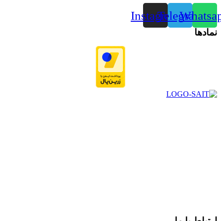
Instagram
Telegram
Whatsa
نمادها
در سال ۱۳۸۳ با نام گروه ایران پخش فعالیت خود را در زمینه تامین
و توزیع کالاهای بهداشتی درمانی و ساپورت های ارتوپدی مابین
داروخانه هاو فروشگاه‌های کالای پزشکی سطح شهر شیراز آغاز و
در سالهای بعد محدوده فعالیت خود را به اکثر شهرهای استان
فارس گسترده کرد.
از ابتدای سال ۱۴۰۰ جهت ارائه خدمات و فروش محصولات خود به
مصرف کنندگان ارجمند بصورت غیرحضوری اقدام به راه اندازی
فروشگاه اینترنتی خود کرده و با امید به ارائه هرچه بهتر خدمات خود
و جلب رضایت بیش از پیش به هموطنان عزیز از این طریق اقدام
نموده است.
ارتباط با ما