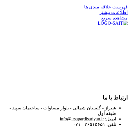
فهرست علاقه مندی ها
اطلاعات بیشتر
مشاهده سریع
در سال ۱۳۸۳ با نام گروه ایران پخش فعالیت خود را در زمینه تامین
و توزیع کالاهای بهداشتی درمانی و ساپورت های ارتوپدی مابین
داروخانه هاو فروشگاه‌های کالای پزشکی سطح شهر شیراز آغاز و
در سالهای بعد محدوده فعالیت خود را به اکثر شهرهای استان
فارس گسترده کرد.
از ابتدای سال ۱۴۰۰ جهت ارائه خدمات و فروش محصولات خود به
مصرف کنندگان ارجمند بصورت غیرحضوری اقدام به راه اندازی
فروشگاه اینترنتی خود کرده و با امید به ارائه هرچه بهتر خدمات خود
و جلب رضایت بیش از پیش به هموطنان عزیز از این طریق اقدام
نموده است.
ارتباط با ما
شیراز - گلستان شمالی - بلوار مساوات - ساختمان سپید -
طبقه اول
ایمیل: info@irsapardisariyan.ir
تلفن: ۳۶۵۱۵۶۵۱ - ۰۷۱