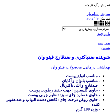
نمایش یک نتیجه
نمایش سایدبار
نمایش
9
24
36
ناموجود
مقایسه
بستن
شوینده ضدباکتری و ضدقارچ فیتو وان
بهداشتی درمانی
,
محصولات فیتو وان
- مناسب انواع پوست
- مناسب بانوان و آقایان
- ضدقارچ و آنتی باکتریال
- حاوی گلیسرین: جهت حفظ رطوبت پوست
- حاوی عصاره چای سبز: تنظیم چربی پوست
- حاوی روغن درخت چای: کاهش دهنده التهاب و ضدعفونی
کننده
- وزن 100 گرم