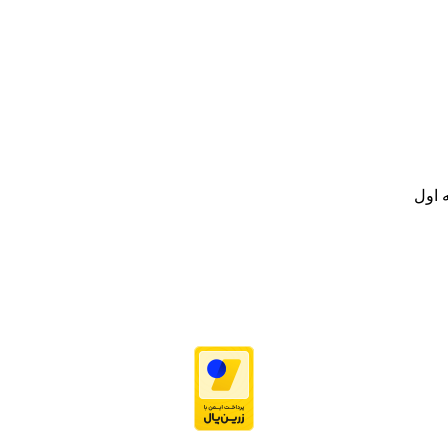
نه تامین و توزیع کالاهای بهداشتی درمانی و ساپورت های ارتوپدی مابین د
.
ت خود به مصرف کنندگان ارجمند بصورت غیرحضوری اقدام به راه اندازی فروشگ
.
 اول