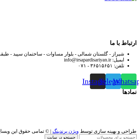
در سال ۱۳۸۳ با نام گروه ایران پخش فعالیت خود را در زمی
بعد محدوده فعالیت خود را به اکثر شهرهای استان فارس گسترده کرد
از ابتدای سال ۱۴۰۰ جهت ارائه خدمات و فروش محصولا
رضایت بیش از پیش به هموطنان عزیز از این طریق اقدام نموده است
ارتباط با ما
شیراز - گلستان شمالی - بلوار مساوات - ساختمان سپید - طبقه
ایمیل: info@irsapardisariyan.ir
تلفن: ۳۶۵۱۵۶۵۱ - ۰۷۱
Instagram
Telegram
Whatsa
نمادها
طراحی و بهینه سازی توسط
ویژن برندینگ
| © تمامی حقوق این وبسا
جستجو در سایت