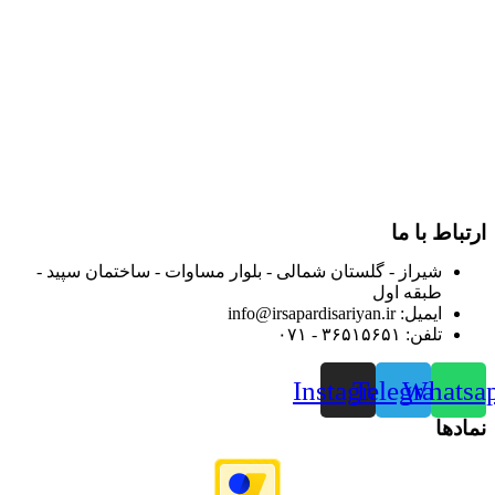
و توزیع کالاهای بهداشتی درمانی و ساپورت های ارتوپدی مابین
داروخانه هاو فروشگاه‌های کالای پزشکی سطح شهر شیراز آغاز و
در سالهای بعد محدوده فعالیت خود را به اکثر شهرهای استان
فارس گسترده کرد.
از ابتدای سال ۱۴۰۰ جهت ارائه خدمات و فروش محصولات خود به
مصرف کنندگان ارجمند بصورت غیرحضوری اقدام به راه اندازی
فروشگاه اینترنتی خود کرده و با امید به ارائه هرچه بهتر خدمات خود
و جلب رضایت بیش از پیش به هموطنان عزیز از این طریق اقدام
نموده است.
ارتباط با ما
شیراز - گلستان شمالی - بلوار مساوات - ساختمان سپید -
طبقه اول
ایمیل: info@irsapardisariyan.ir
تلفن: ۳۶۵۱۵۶۵۱ - ۰۷۱
Instagram
Telegram
Whatsa
نمادها