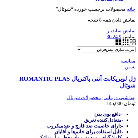
خانه
محصولات برچسب خورده “شوتال”
نمایش دادن همه 8 نتیجه
نمایش سایدبار
نمایش
9
24
36
مقایسه
بستن
ژل لوبریکانت آنتی باکتریال ROMANTIC PLAS
شوتال
بهداشتی درمانی
,
محصولات شوتال
تومان
145,000
-دافع بوی بدن
-متعادل‌کننده تعریق
-دارای خاصیت ضد قارچ و ضدمیکروب
-قابل استفاده برای خانم‌ها و آقایان
-کاملا گیاهی و بدون مواد معطر و آروماتیک