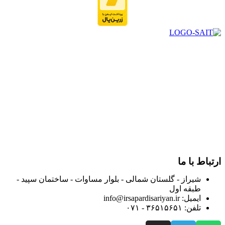
در سال ۱۳۸۳ با نام گروه ایران پخش فعالیت خود را در زمینه تامین
و توزیع کالاهای بهداشتی درمانی و ساپورت های ارتوپدی مابین
داروخانه هاو فروشگاه‌های کالای پزشکی سطح شهر شیراز آغاز و
در سالهای بعد محدوده فعالیت خود را به اکثر شهرهای استان
فارس گسترده کرد.
از ابتدای سال ۱۴۰۰ جهت ارائه خدمات و فروش محصولات خود به
مصرف کنندگان ارجمند بصورت غیرحضوری اقدام به راه اندازی
فروشگاه اینترنتی خود کرده و با امید به ارائه هرچه بهتر خدمات خود
و جلب رضایت بیش از پیش به هموطنان عزیز از این طریق اقدام
نموده است.
ارتباط با ما
شیراز - گلستان شمالی - بلوار مساوات - ساختمان سپید -
طبقه اول
ایمیل: info@irsapardisariyan.ir
تلفن: ۳۶۵۱۵۶۵۱ - ۰۷۱