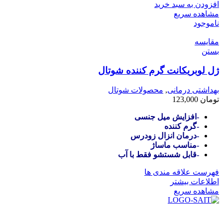
افزودن به سبد خرید
مشاهده سریع
ناموجود
مقایسه
بستن
ژل لوبریکانت گرم کننده شوتال
بهداشتی درمانی
,
محصولات شوتال
تومان
123,000
-افزایش میل جنسی
-گرم کننده
-درمان انزال زودرس
-مناسب ماساژ
-قابل شستشو فقط با آب
فهرست علاقه مندی ها
اطلاعات بیشتر
مشاهده سریع
در سال ۱۳۸۳ با نام گروه ایران پخش فعالیت خود را در زمینه تامین