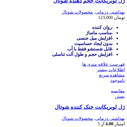
ژل لوبریکانت حجم دهنده شوتال
بهداشتی درمانی
,
محصولات شوتال
تومان
123,000
-روان کننده
-مناسب ماساژ
-افزایش میل جنسی
-بدون ایجاد حساسیت
-قابل شستشو فقط با آب
-افزایش حجم و طول آلت تناسلی
فهرست علاقه مندی ها
اطلاعات بیشتر
مشاهده سریع
ناموجود
مقایسه
بستن
ژل لوبریکانت خنک کننده شوتال
بهداشتی درمانی
,
محصولات شوتال
امتیاز
4.00
از 5