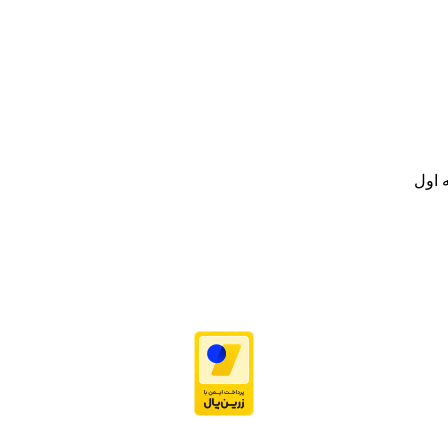
نه تامین و توزیع کالاهای بهداشتی درمانی و ساپورت های ارتوپدی مابین د
.
ت خود به مصرف کنندگان ارجمند بصورت غیرحضوری اقدام به راه اندازی فروشگ
.
 اول