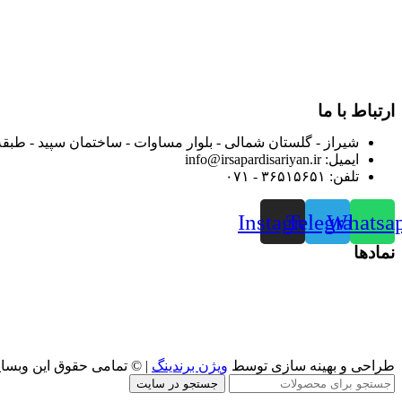
در سال ۱۳۸۳ با نام گروه ایران پخش فعالیت خود را در زمی
بعد محدوده فعالیت خود را به اکثر شهرهای استان فارس گسترده کرد
از ابتدای سال ۱۴۰۰ جهت ارائه خدمات و فروش محصولا
رضایت بیش از پیش به هموطنان عزیز از این طریق اقدام نموده است
ارتباط با ما
شیراز - گلستان شمالی - بلوار مساوات - ساختمان سپید - طبقه
ایمیل: info@irsapardisariyan.ir
تلفن: ۳۶۵۱۵۶۵۱ - ۰۷۱
Instagram
Telegram
Whatsa
نمادها
طراحی و بهینه سازی توسط
ویژن برندینگ
| © تمامی حقوق این وبسا
جستجو در سایت