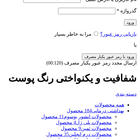
گذرواژه
*
ورود
بازیابی رمز عبور؟
مرا به خاطر بسپار
یا
ورود با رمز عبور یکبار مصرف
ارسال مجدد رمز عبور یکبار مصرف
(00:
120
)
شفافیت و یکنواختی رنگ پوست
دسته بندی
همه
محصولات
بهداشتی درمانی
184 محصول
محصولات انشور بوسوم
11 محصول
محصولات پلی ژل
4 محصول
محصولات ثمین
9 محصول
محصولات درم انجلین
35 محصول