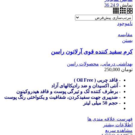
نمایش
9
24
36
ناموجود
مقایسه
بستن
کرم سفید کننده قوی آرلاتون راسن
بهداشتی درمانی
,
محصولات راسن
تومان
250,000
- فاقد چربی ( Oil Free )
- آنتی اکسیدان و ضد رادیکالهای آزاد
- برطرف کننده لک و تیرگی پوست و فاقد هیدروکینون
- ضدپیری جهت سفیدکردن، شفافیت و یکنواختی رنگ پوست
- حجم 50 میلی لیتر
فهرست علاقه مندی ها
اطلاعات بیشتر
مشاهده سریع