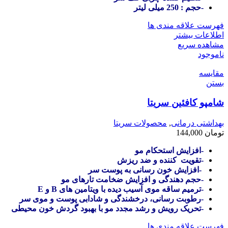
-حجم : 250 میلی لیتر
فهرست علاقه مندی ها
اطلاعات بیشتر
مشاهده سریع
ناموجود
مقایسه
بستن
شامپو کافئین سریتا
بهداشتی درمانی
,
محصولات سریتا
تومان
144,000
-افزایش استحکام مو
-تقویت کننده و ضد ریزش
-افزایش خون رسانی به پوست سر
-حجم دهندگی و افزایش ضخامت تارهای مو
-ترمیم ساقه موی آسیب دیده با ویتامین های B و E
-رطوبت رسانی، درخشندگی و شادابی پوست و موی سر
-تحریک رویش و رشد مجدد مو با بهبود گردش خون محیطی
فهرست علاقه مندی ها