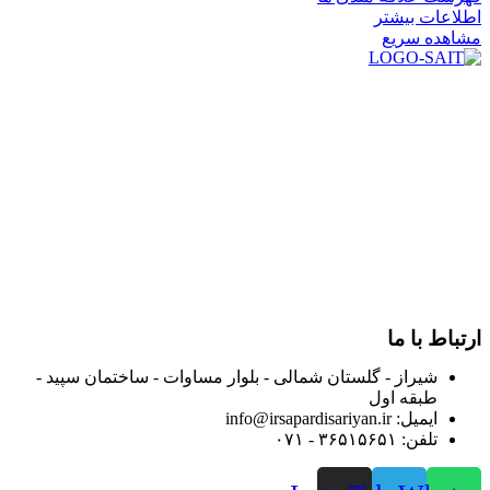
اطلاعات بیشتر
مشاهده سریع
در سال ۱۳۸۳ با نام گروه ایران پخش فعالیت خود را در زمینه تامین
و توزیع کالاهای بهداشتی درمانی و ساپورت های ارتوپدی مابین
داروخانه هاو فروشگاه‌های کالای پزشکی سطح شهر شیراز آغاز و
در سالهای بعد محدوده فعالیت خود را به اکثر شهرهای استان
فارس گسترده کرد.
از ابتدای سال ۱۴۰۰ جهت ارائه خدمات و فروش محصولات خود به
مصرف کنندگان ارجمند بصورت غیرحضوری اقدام به راه اندازی
فروشگاه اینترنتی خود کرده و با امید به ارائه هرچه بهتر خدمات خود
و جلب رضایت بیش از پیش به هموطنان عزیز از این طریق اقدام
نموده است.
ارتباط با ما
شیراز - گلستان شمالی - بلوار مساوات - ساختمان سپید -
طبقه اول
ایمیل: info@irsapardisariyan.ir
تلفن: ۳۶۵۱۵۶۵۱ - ۰۷۱