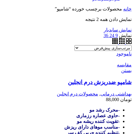
خانه
محصولات برچسب خورده “شامپو”
نمایش دادن همه 2 نتیجه
نمایش سایدبار
نمایش
9
24
36
ناموجود
مقایسه
بستن
شامپو ضدریزش درم انجلین
بهداشتی درمانی
,
محصولات درم انجلین
تومان
88,000
-محرک رشد مو
-حاوی عصاره رزماری
-تقویت کننده ریشه مو
-مناسب موهای دارای ریزش
-تنظیم کننده چربی کف سر