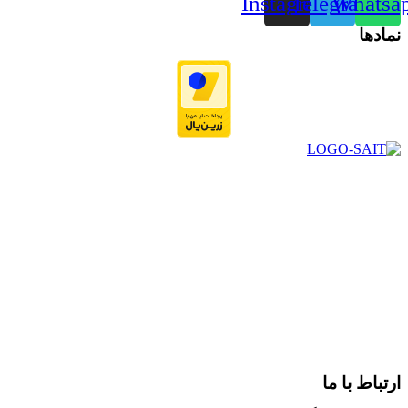
Instagram
Telegram
Whatsa
نمادها
در سال ۱۳۸۳ با نام گروه ایران پخش فعالیت خود را در زمینه تامین
و توزیع کالاهای بهداشتی درمانی و ساپورت های ارتوپدی مابین
داروخانه هاو فروشگاه‌های کالای پزشکی سطح شهر شیراز آغاز و
در سالهای بعد محدوده فعالیت خود را به اکثر شهرهای استان
فارس گسترده کرد.
از ابتدای سال ۱۴۰۰ جهت ارائه خدمات و فروش محصولات خود به
مصرف کنندگان ارجمند بصورت غیرحضوری اقدام به راه اندازی
فروشگاه اینترنتی خود کرده و با امید به ارائه هرچه بهتر خدمات خود
و جلب رضایت بیش از پیش به هموطنان عزیز از این طریق اقدام
نموده است.
ارتباط با ما