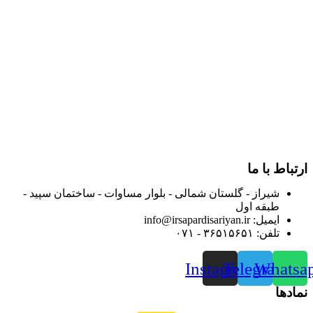
در سال ۱۳۸۳ با نام گروه ایران پخش فعالیت خود را در زمینه تامین
و توزیع کالاهای بهداشتی درمانی و ساپورت های ارتوپدی مابین
داروخانه هاو فروشگاه‌های کالای پزشکی سطح شهر شیراز آغاز و
در سالهای بعد محدوده فعالیت خود را به اکثر شهرهای استان
فارس گسترده کرد.
از ابتدای سال ۱۴۰۰ جهت ارائه خدمات و فروش محصولات خود به
مصرف کنندگان ارجمند بصورت غیرحضوری اقدام به راه اندازی
فروشگاه اینترنتی خود کرده و با امید به ارائه هرچه بهتر خدمات خود
و جلب رضایت بیش از پیش به هموطنان عزیز از این طریق اقدام
نموده است.
ارتباط با ما
شیراز - گلستان شمالی - بلوار مساوات - ساختمان سپید -
طبقه اول
ایمیل: info@irsapardisariyan.ir
تلفن: ۳۶۵۱۵۶۵۱ - ۰۷۱
Instagram
Telegram
Whatsa
نمادها