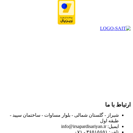
در سال ۱۳۸۳ با نام گروه ایران پخش فعالیت خود را در زمینه تامین
و توزیع کالاهای بهداشتی درمانی و ساپورت های ارتوپدی مابین
داروخانه هاو فروشگاه‌های کالای پزشکی سطح شهر شیراز آغاز و
در سالهای بعد محدوده فعالیت خود را به اکثر شهرهای استان
فارس گسترده کرد.
از ابتدای سال ۱۴۰۰ جهت ارائه خدمات و فروش محصولات خود به
مصرف کنندگان ارجمند بصورت غیرحضوری اقدام به راه اندازی
فروشگاه اینترنتی خود کرده و با امید به ارائه هرچه بهتر خدمات خود
و جلب رضایت بیش از پیش به هموطنان عزیز از این طریق اقدام
نموده است.
ارتباط با ما
شیراز - گلستان شمالی - بلوار مساوات - ساختمان سپید -
طبقه اول
ایمیل: info@irsapardisariyan.ir
تلفن: ۳۶۵۱۵۶۵۱ - ۰۷۱