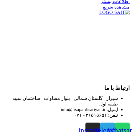
اطلاعات بیشتر
مشاهده سریع
در سال ۱۳۸۳ با نام گروه ایران پخش فعالیت خود را در زمینه تامین
و توزیع کالاهای بهداشتی درمانی و ساپورت های ارتوپدی مابین
داروخانه هاو فروشگاه‌های کالای پزشکی سطح شهر شیراز آغاز و
در سالهای بعد محدوده فعالیت خود را به اکثر شهرهای استان
فارس گسترده کرد.
از ابتدای سال ۱۴۰۰ جهت ارائه خدمات و فروش محصولات خود به
مصرف کنندگان ارجمند بصورت غیرحضوری اقدام به راه اندازی
فروشگاه اینترنتی خود کرده و با امید به ارائه هرچه بهتر خدمات خود
و جلب رضایت بیش از پیش به هموطنان عزیز از این طریق اقدام
نموده است.
ارتباط با ما
شیراز - گلستان شمالی - بلوار مساوات - ساختمان سپید -
طبقه اول
ایمیل: info@irsapardisariyan.ir
تلفن: ۳۶۵۱۵۶۵۱ - ۰۷۱
Instagram
Telegram
Whatsa