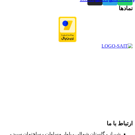
نمادها
در سال ۱۳۸۳ با نام گروه ایران پخش فعالیت خود را در زمینه تامین
و توزیع کالاهای بهداشتی درمانی و ساپورت های ارتوپدی مابین
داروخانه هاو فروشگاه‌های کالای پزشکی سطح شهر شیراز آغاز و
در سالهای بعد محدوده فعالیت خود را به اکثر شهرهای استان
فارس گسترده کرد.
از ابتدای سال ۱۴۰۰ جهت ارائه خدمات و فروش محصولات خود به
مصرف کنندگان ارجمند بصورت غیرحضوری اقدام به راه اندازی
فروشگاه اینترنتی خود کرده و با امید به ارائه هرچه بهتر خدمات خود
و جلب رضایت بیش از پیش به هموطنان عزیز از این طریق اقدام
نموده است.
ارتباط با ما
شیراز - گلستان شمالی - بلوار مساوات - ساختمان سپید -