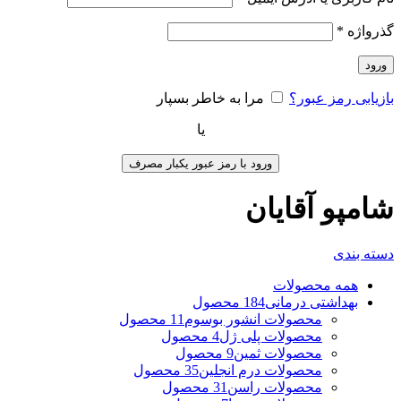
گذرواژه
*
ورود
بازیابی رمز عبور؟
مرا به خاطر بسپار
یا
ورود با رمز عبور یکبار مصرف
شامپو آقایان
دسته بندی
همه
محصولات
بهداشتی درمانی
184 محصول
محصولات انشور بوسوم
11 محصول
محصولات پلی ژل
4 محصول
محصولات ثمین
9 محصول
محصولات درم انجلین
35 محصول
محصولات راسن
31 محصول