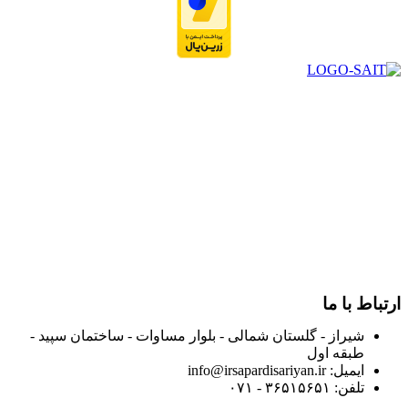
در سال ۱۳۸۳ با نام گروه ایران پخش فعالیت خود را در زمینه تامین
و توزیع کالاهای بهداشتی درمانی و ساپورت های ارتوپدی مابین
داروخانه هاو فروشگاه‌های کالای پزشکی سطح شهر شیراز آغاز و
در سالهای بعد محدوده فعالیت خود را به اکثر شهرهای استان
فارس گسترده کرد.
از ابتدای سال ۱۴۰۰ جهت ارائه خدمات و فروش محصولات خود به
مصرف کنندگان ارجمند بصورت غیرحضوری اقدام به راه اندازی
فروشگاه اینترنتی خود کرده و با امید به ارائه هرچه بهتر خدمات خود
و جلب رضایت بیش از پیش به هموطنان عزیز از این طریق اقدام
نموده است.
ارتباط با ما
شیراز - گلستان شمالی - بلوار مساوات - ساختمان سپید -
طبقه اول
ایمیل: info@irsapardisariyan.ir
تلفن: ۳۶۵۱۵۶۵۱ - ۰۷۱