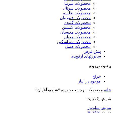
محصولات سریتا
محصولات شوتال
محصولات طلسم
محصولات فیتو وان
محصولات گلوده
محصولات لامینین
محصولات مدیسان
محصولات مدیلن
محصولات مه اسکین
محصولات هسل
پیش فرض
ساپورتهای ارتوپدی
وضعیت موجودی
حراج
موجود در انبار
خانه
محصولات برچسب خورده “شامپو آقایان”
نمایش یک نتیجه
نمایش سایدبار
نمایش
9
24
36