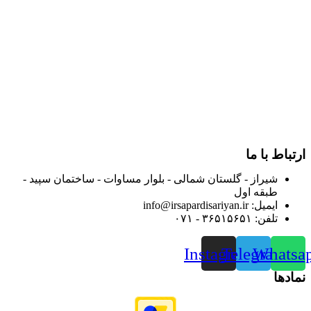
در سال ۱۳۸۳ با نام گروه ایران پخش فعالیت خود را در زمینه تامین
و توزیع کالاهای بهداشتی درمانی و ساپورت های ارتوپدی مابین
داروخانه هاو فروشگاه‌های کالای پزشکی سطح شهر شیراز آغاز و
در سالهای بعد محدوده فعالیت خود را به اکثر شهرهای استان
فارس گسترده کرد.
از ابتدای سال ۱۴۰۰ جهت ارائه خدمات و فروش محصولات خود به
مصرف کنندگان ارجمند بصورت غیرحضوری اقدام به راه اندازی
فروشگاه اینترنتی خود کرده و با امید به ارائه هرچه بهتر خدمات خود
و جلب رضایت بیش از پیش به هموطنان عزیز از این طریق اقدام
نموده است.
ارتباط با ما
شیراز - گلستان شمالی - بلوار مساوات - ساختمان سپید -
طبقه اول
ایمیل: info@irsapardisariyan.ir
تلفن: ۳۶۵۱۵۶۵۱ - ۰۷۱
Instagram
Telegram
Whatsa
نمادها