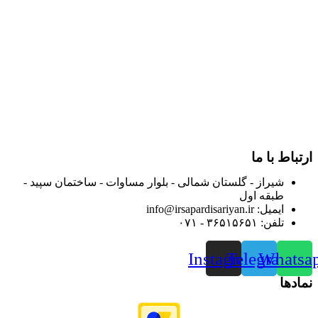
و توزیع کالاهای بهداشتی درمانی و ساپورت های ارتوپدی مابین
داروخانه هاو فروشگاه‌های کالای پزشکی سطح شهر شیراز آغاز و
در سالهای بعد محدوده فعالیت خود را به اکثر شهرهای استان
فارس گسترده کرد.
از ابتدای سال ۱۴۰۰ جهت ارائه خدمات و فروش محصولات خود به
مصرف کنندگان ارجمند بصورت غیرحضوری اقدام به راه اندازی
فروشگاه اینترنتی خود کرده و با امید به ارائه هرچه بهتر خدمات خود
و جلب رضایت بیش از پیش به هموطنان عزیز از این طریق اقدام
نموده است.
ارتباط با ما
شیراز - گلستان شمالی - بلوار مساوات - ساختمان سپید -
طبقه اول
ایمیل: info@irsapardisariyan.ir
تلفن: ۳۶۵۱۵۶۵۱ - ۰۷۱
Instagram
Telegram
Whatsa
نمادها