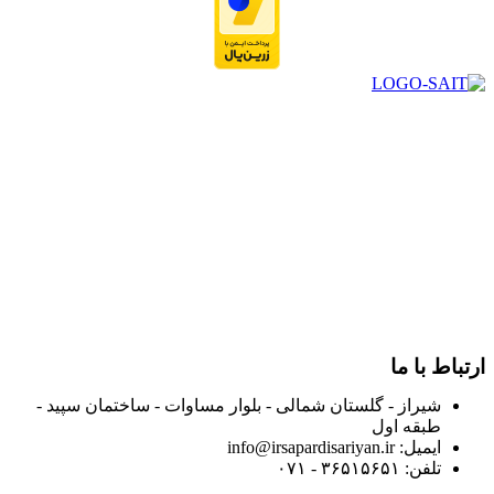
در سال ۱۳۸۳ با نام گروه ایران پخش فعالیت خود را در زمینه تامین
و توزیع کالاهای بهداشتی درمانی و ساپورت های ارتوپدی مابین
داروخانه هاو فروشگاه‌های کالای پزشکی سطح شهر شیراز آغاز و
در سالهای بعد محدوده فعالیت خود را به اکثر شهرهای استان
فارس گسترده کرد.
از ابتدای سال ۱۴۰۰ جهت ارائه خدمات و فروش محصولات خود به
مصرف کنندگان ارجمند بصورت غیرحضوری اقدام به راه اندازی
فروشگاه اینترنتی خود کرده و با امید به ارائه هرچه بهتر خدمات خود
و جلب رضایت بیش از پیش به هموطنان عزیز از این طریق اقدام
نموده است.
ارتباط با ما
شیراز - گلستان شمالی - بلوار مساوات - ساختمان سپید -
طبقه اول
ایمیل: info@irsapardisariyan.ir
تلفن: ۳۶۵۱۵۶۵۱ - ۰۷۱