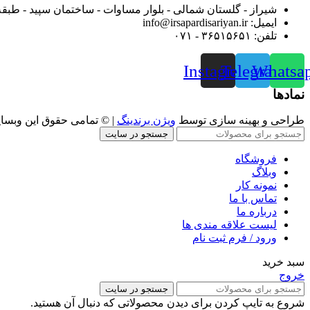
شیراز - گلستان شمالی - بلوار مساوات - ساختمان سپید - طبقه
ایمیل: info@irsapardisariyan.ir
تلفن: ۳۶۵۱۵۶۵۱ - ۰۷۱
Instagram
Telegram
Whatsa
نمادها
طراحی و بهینه سازی توسط
ویژن برندینگ
| © تمامی حقوق این وبسا
جستجو در سایت
فروشگاه
وبلاگ
نمونه کار
تماس با ما
درباره ما
لیست علاقه مندی ها
ورود / فرم ثبت نام
سبد خرید
خروج
جستجو در سایت
شروع به تایپ کردن برای دیدن محصولاتی که دنبال آن هستید.