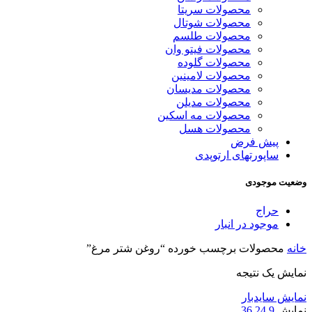
محصولات سریتا
محصولات شوتال
محصولات طلسم
محصولات فیتو وان
محصولات گلوده
محصولات لامینین
محصولات مدیسان
محصولات مدیلن
محصولات مه اسکین
محصولات هسل
پیش فرض
ساپورتهای ارتوپدی
وضعیت موجودی
حراج
موجود در انبار
خانه
محصولات برچسب خورده “روغن شتر مرغ”
نمایش یک نتیجه
نمایش سایدبار
نمایش
9
24
36