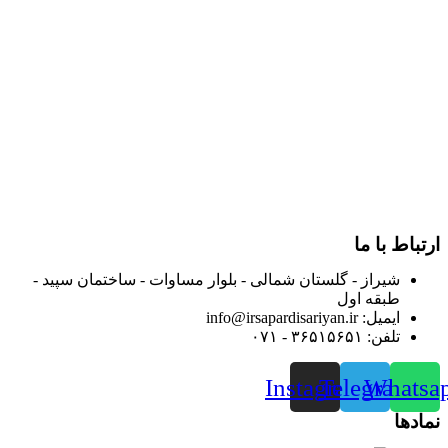
در سال ۱۳۸۳ با نام گروه ایران پخش فعالیت خود را در زمینه تامین
و توزیع کالاهای بهداشتی درمانی و ساپورت های ارتوپدی مابین
داروخانه هاو فروشگاه‌های کالای پزشکی سطح شهر شیراز آغاز و
در سالهای بعد محدوده فعالیت خود را به اکثر شهرهای استان
فارس گسترده کرد.
از ابتدای سال ۱۴۰۰ جهت ارائه خدمات و فروش محصولات خود به
مصرف کنندگان ارجمند بصورت غیرحضوری اقدام به راه اندازی
فروشگاه اینترنتی خود کرده و با امید به ارائه هرچه بهتر خدمات خود
و جلب رضایت بیش از پیش به هموطنان عزیز از این طریق اقدام
نموده است.
ارتباط با ما
شیراز - گلستان شمالی - بلوار مساوات - ساختمان سپید -
طبقه اول
ایمیل: info@irsapardisariyan.ir
تلفن: ۳۶۵۱۵۶۵۱ - ۰۷۱
Instagram
Telegram
Whatsa
نمادها