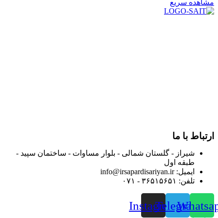
مشاهده سریع
در سال ۱۳۸۳ با نام گروه ایران پخش فعالیت خود را در زمینه تامین
و توزیع کالاهای بهداشتی درمانی و ساپورت های ارتوپدی مابین
داروخانه هاو فروشگاه‌های کالای پزشکی سطح شهر شیراز آغاز و
در سالهای بعد محدوده فعالیت خود را به اکثر شهرهای استان
فارس گسترده کرد.
از ابتدای سال ۱۴۰۰ جهت ارائه خدمات و فروش محصولات خود به
مصرف کنندگان ارجمند بصورت غیرحضوری اقدام به راه اندازی
فروشگاه اینترنتی خود کرده و با امید به ارائه هرچه بهتر خدمات خود
و جلب رضایت بیش از پیش به هموطنان عزیز از این طریق اقدام
نموده است.
ارتباط با ما
شیراز - گلستان شمالی - بلوار مساوات - ساختمان سپید -
طبقه اول
ایمیل: info@irsapardisariyan.ir
تلفن: ۳۶۵۱۵۶۵۱ - ۰۷۱
Instagram
Telegram
Whatsa