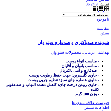
نمایش
9
24
36
ناموجود
مقایسه
بستن
شوینده ضدباکتری و ضدقارچ فیتو وان
بهداشتی درمانی
,
محصولات فیتو وان
- مناسب انواع پوست
- مناسب بانوان و آقایان
- ضدقارچ و آنتی باکتریال
- حاوی گلیسرین: جهت حفظ رطوبت پوست
- حاوی عصاره چای سبز: تنظیم چربی پوست
- حاوی روغن درخت چای: کاهش دهنده التهاب و ضدعفونی
کننده
- وزن 100 گرم
فهرست علاقه مندی ها
اطلاعات بیشتر