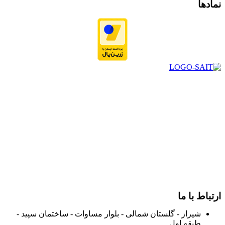
نمادها
در سال ۱۳۸۳ با نام گروه ایران پخش فعالیت خود را در زمینه تامین
و توزیع کالاهای بهداشتی درمانی و ساپورت های ارتوپدی مابین
داروخانه هاو فروشگاه‌های کالای پزشکی سطح شهر شیراز آغاز و
در سالهای بعد محدوده فعالیت خود را به اکثر شهرهای استان
فارس گسترده کرد.
از ابتدای سال ۱۴۰۰ جهت ارائه خدمات و فروش محصولات خود به
مصرف کنندگان ارجمند بصورت غیرحضوری اقدام به راه اندازی
فروشگاه اینترنتی خود کرده و با امید به ارائه هرچه بهتر خدمات خود
و جلب رضایت بیش از پیش به هموطنان عزیز از این طریق اقدام
نموده است.
ارتباط با ما
شیراز - گلستان شمالی - بلوار مساوات - ساختمان سپید -
طبقه اول